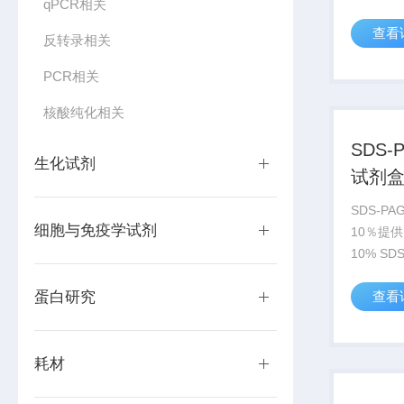
qPCR相关
凝胶所需
查看
需自备制
反转录相关
可配制15
PCR相关
LABLEAD 
核酸纯化相关
SDS
生化试剂
试剂盒
SDS-P
细胞与免疫学试剂
10％提
10% S
有试剂，
蛋白研究
查看
具和蒸馏
SDS-PA
SDS-PAG.
耗材