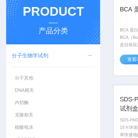
PRODUCT
BCA
产品分类
BCA 
BCA（Bic
是目前应
浓度测定
分子生物学试剂
查看
应，即在
Cu2+还
蓝色复合物
分子其他
DNA相关
SDS
内切酶
试剂盒
克隆相关
SDS-P
核酸电泳
15％快
单快速地配