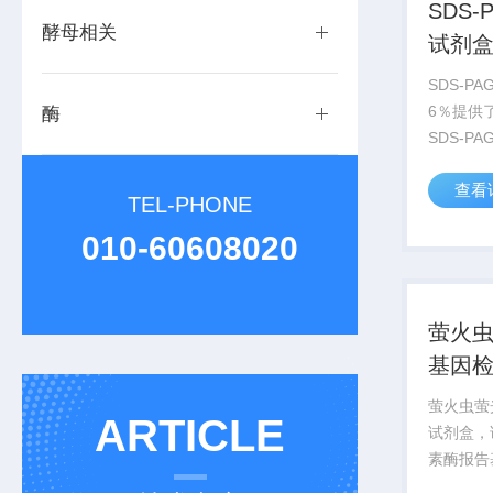
SDS
酵母相关
试剂盒
SDS-P
6％提供
酶
SDS-P
剂，客户
查看
蒸馏水，即
TEL-PHONE
PAGE凝胶
010-60608020
PAGE快速
萤火
基因
萤火虫萤
ARTICLE
试剂盒，
素酶报告
中的表达