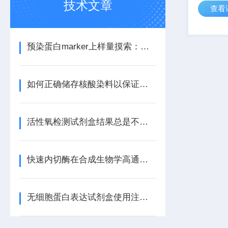
技术文章
查看
定的检测
10-20 
10-14 至 
预染蛋白marker上样量摸索：太少看不清，太多拖尾怎么办？
如何正确储存核酸染料以保证其至少2年的有效期？
活性氧检测试剂盒结果总是不理想？效率问题排查
快速内切酶在合成生物学高通量构建中的优势
无细胞蛋白表达试剂盒使用注意事项