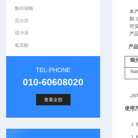
酶和辅酶
本
和
蛋白质
可
缓冲液
产
氨基酸
产
组
TEL-PHONE
Sta
010-60608020
-2
查看全部
使用
1.
2.