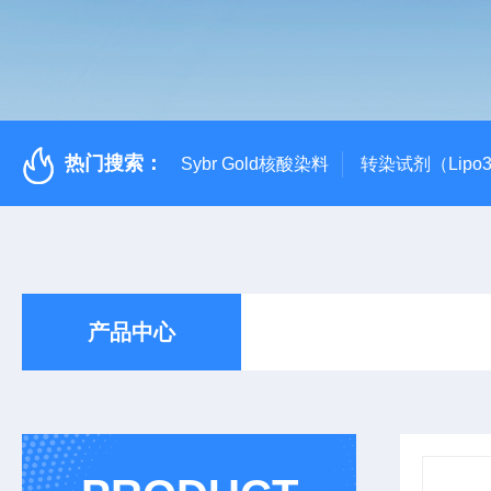
热门搜索：
Sybr Gold核酸染料
转染试剂（Lipo3
产品中心