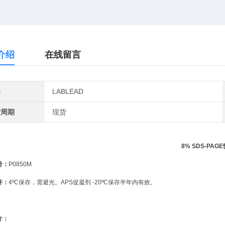
介绍
在线留言
牌
LABLEAD
货周期
现货
8
% SDS-PA
号：
P0850M
件：
4ºC保存，需避光。APS促凝剂 -20ºC保存半年内有效。
介：