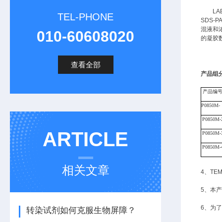
L
TEL-PHONE
SDS-
混液和
010-60608020
的凝胶
查看全部
产品组
产
品编
P
0850M
-
P
0850M
-
ARTICLE
P
0850M
-
P
0850M
-
相关文章
4、T
5、本
6、为
转染试剂如何克服生物屏障？