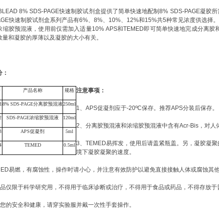
ABLEAD 8% SDS-PAGE快速制胶试剂盒提供了简单快速地配制8%
SDS-PAGE凝
PAGE快速制胶试剂盒系列产品有6%、8%、10%、12%和15%
共
5种常见浓度供选择。本试剂
浓缩胶
预混液，使用前仅需加入适量
10%
APS
和
TEMED即可简单快速地完成
分离胶
数量和凝胶的厚薄以及凝胶的大小有关。
分
：
注
意事项：
号
产
品名称
规格
 1
8
%
SDS
-
PAGE
分离胶
预混液
250
ml
1、APS促凝剂应于-20ºC保存。推荐APS分装后保存。
2
SDS
-
PAGE
浓缩胶
预混液
120ml
2、分离胶预混液和浓缩胶
预混液中含有
Acr-Bis，对
3
APS促凝剂
5ml
3、TEMED易挥发，使用后请盖紧瓶盖。另，凝胶凝
4
T
EMED
0
.5
ml
境下凝胶凝聚的速度。
EMED易燃，有腐蚀性，操作时请小心，并注意有效防护以避免直接接触人体或腐蚀其
产品仅限于科学研究用，不得用于临床诊断或治疗，不得用于食品或药品，不得存放于
了您的安全和健康，请穿实验服并戴一次性手套操作。