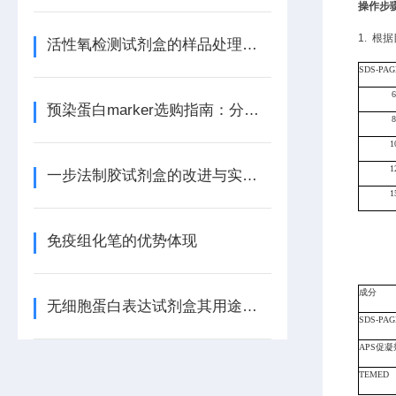
操作步
1.
根据
活性氧检测试剂盒的样品处理与准备
SDS
-
PAG
预染蛋白marker选购指南：分子量范围、颜色数、批次稳定性
8
1
1
一步法制胶试剂盒的改进与实验效果评估
1
免疫组化笔的优势体现
成分
无细胞蛋白表达试剂盒其用途涵盖了哪几个方面？
SDS-PA
APS促凝
TEMED