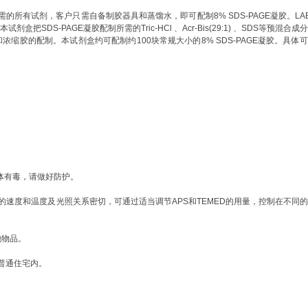
胶所需的所有试剂，
客户只需自备制胶器具和蒸馏水，即可配制8%
SDS-PAGE凝胶。
LA
盒把SDS-PAGE凝胶配制所需的Tric-HCl 、Acr-Bis(29:1) 、SDS等预混合成
分
和浓缩胶的配制。本试剂盒约可配制
约
100
块常规大小的8%
SDS-PAGE凝胶。具体
人体有毒，请
做好防护。
聚的速度和温度及光照关系密切，可通过适当调节APS和TEMED的用量，控制在不同
他物品。
普通住宅内。