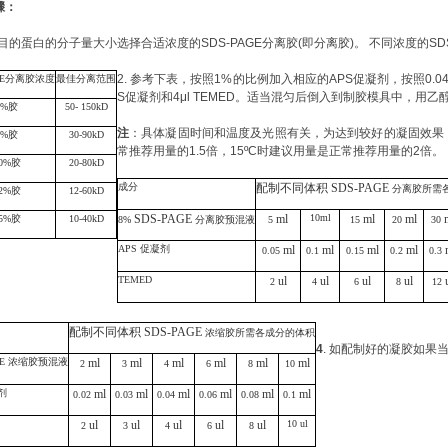
骤：
目的蛋白的分子量大小选择合适浓度的
SDS-PAGE分离胶(即分离胶)。 不同浓度的
2.
参考下表，按照
1%的比例加入相应的
APS促凝剂
，按照
0.
E
分离胶浓
度
最佳分离范
围
S促凝剂
和
4μl TEMED。适当混匀后倒入到制胶模具中，用
乙
6%
胶
50- 15
0kD
注
：具体凝固时间和温度及光照有关，为达到较好的凝固效果
%胶
3
0-90
kD
常推荐用量的1.5倍，15ºC时建议用量是正常推荐用量的2倍。
0%胶
20-80
kD
成分
配制不同体积
SDS-PAGE
分离胶
所需
2%胶
1
2-60
kD
SDS-PAGE
ml
10
ml
ml
ml
5
%
胶
1
0-40
kD
8
%
分离胶
预混液
5
15
20
30
APS 促凝剂
ml
ml
ml
ml
0.05
0.1
0.15
0.2
0.3
TEMED
ul
ul
ul
ul
2
4
6
8
12
配制不同体积
SDS-PAGE
浓缩胶
所需各成分的体积
4
. 如
配制好的凝胶如果
GE
浓缩胶
预混液
ml
ml
ml
ml
ml
ml
2
3
4
6
8
10
剂
ml
ml
ml
ml
ml
ml
0.02
0.03
0.04
0.06
0.08
0.1
ul
ul
ul
ul
ul
10 ul
2
3
4
6
8