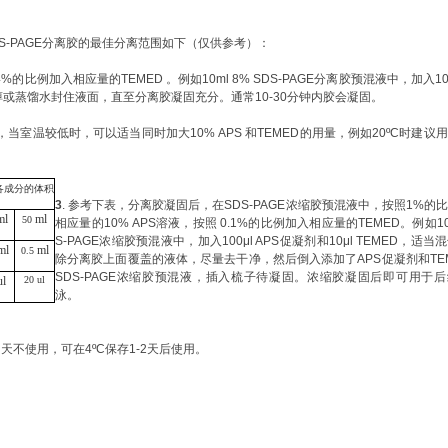
SDS-PAGE分离胶的最佳分离范围如下（仅供参考）：
04%的比例加入相应量的TEMED 。例如10ml
8%
SDS-PAGE
分离胶
预混液中，加入
10
醇或蒸馏水封住液面，直至分离胶
凝固充分。通常
10-30分钟内胶会凝固。
，当室温较低
时，可以适当同时加大
10%
APS
和
TEMED的用量，例如20ºC时建议
各成分的体积
3
. 参考下表，分离胶
凝固后，在
SDS-PAGE
浓缩胶
预混液中，按照
1%的
ml
ml
50
相应量的10%
APS
溶液，按照
0.1%的比例加入相应量的TEMED。例如10
S-PAGE浓缩胶
预混液中，加入
100μl
APS促凝剂
和
10μl TEMED，适当
ml
ml
0.5
除
分离胶上面覆盖的液体，尽量去干净，然后倒入添加了APS促凝剂
和
TE
SDS-PAGE
浓缩胶预混液，插入梳子待凝固。浓缩胶凝固后即可用于后
ul
2
0 ul
泳。
当天不使用，可在
4ºC保存1-2天后使用。