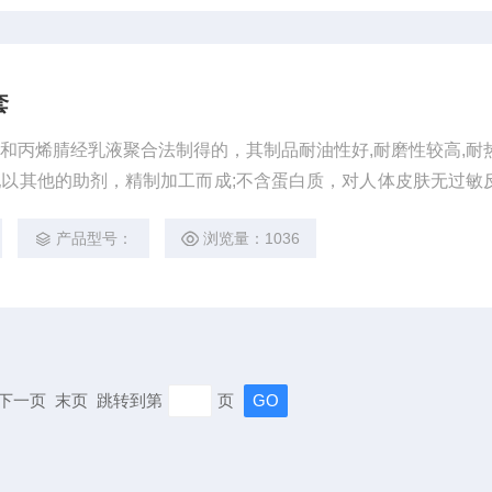
套
和丙烯腈经乳液聚合法制得的，其制品耐油性好,耐磨性较高,耐
以其他的助剂，精制加工而成;不含蛋白质，对人体皮肤无过敏
好。 尺码：XS/S/M/L
产品型号：
浏览量：1036
页 下一页 末页 跳转到第
页