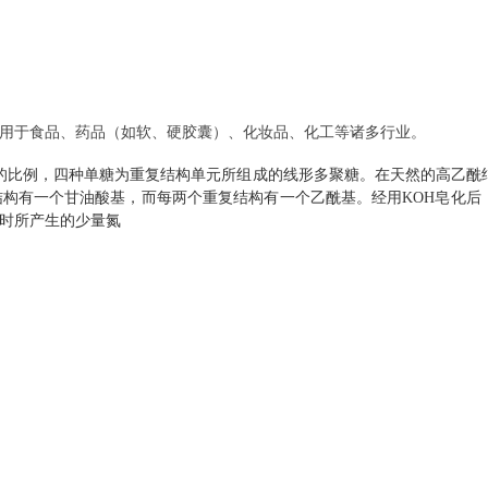
用于食品、药品（如软、硬胶囊）、化妆品、化工等诸多行业。
1的比例，四种单糖为重复结构单元所组成的线形多聚糖。在天然的高乙酰
构有一个甘油酸基，而每两个重复结构有一个乙酰基。经用KOH皂化后
时所产生的少量氮