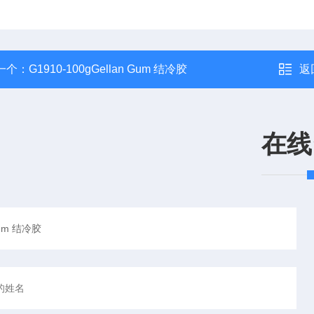
一个：
G1910-100gGellan Gum 结冷胶
返
在线