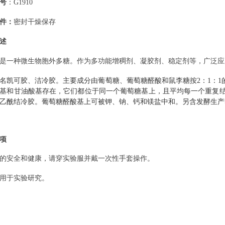
号
：
G1910
件：
密封干燥保存
述
是一种微生物胞外多糖。作为多功能增稠剂、凝胶剂、稳定剂等，广泛应
名凯可胶、洁冷胶。主要成分由葡萄糖、葡萄糖醛酸和鼠李糖按2：1：
基和甘油酸基存在，它们都位于同一个葡萄糖基上，且平均每一个重复结
乙酰结冷胶。葡萄糖醛酸基上可被钾、钠、钙和镁盐中和。另含发酵生产
项
的安全和健康，请穿实验服并戴一次性手套操作。
用于实验研究。