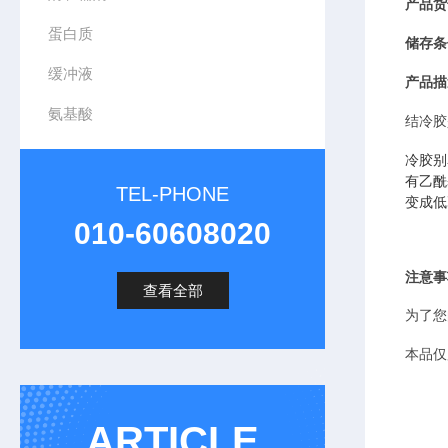
产品
货
蛋白质
储存条
缓冲液
产品描
氨基酸
结冷胶
冷胶别
有乙酰
TEL-PHONE
变成低
010-60608020
注意事
查看全部
为了您
本品仅
ARTICLE