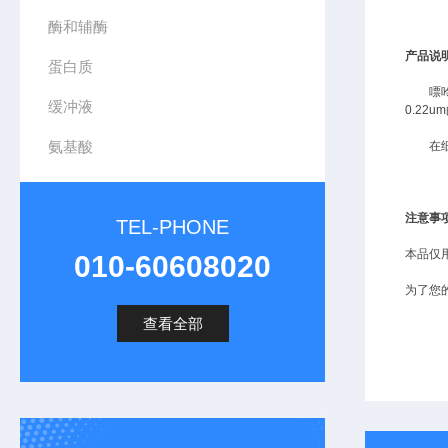
酶和辅酶
产品说
蛋白质
嘌
缓冲液
0.22
氨基酸
在
注意事
TEL-PHONE
本品仅
010-60608020
为了您
查看全部