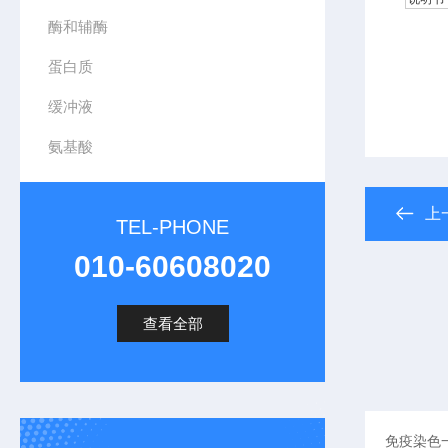
酶和辅酶
蛋白质
缓冲液
氨基酸
上
TEL-PHONE
010-60608020
查看全部