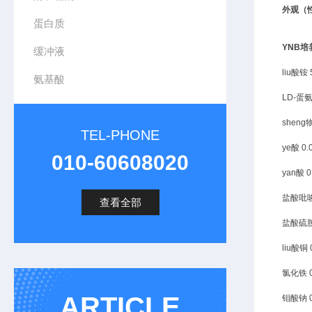
外观（
蛋白质
YNB
缓冲液
liu酸铵
氨基酸
LD-蛋
sheng
TEL-PHONE
ye酸
0
010-60608020
yan酸
盐酸吡
查看全部
盐酸硫
liu酸铜
氯化铁
ARTICLE
钼酸钠