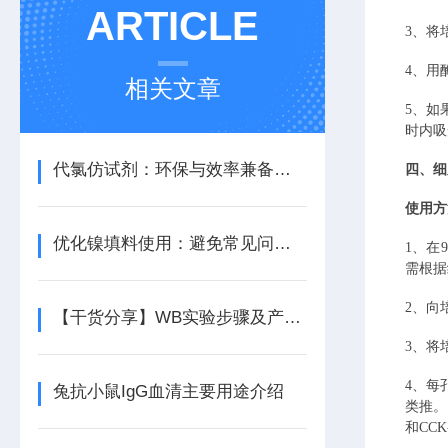
ARTICLE
3、将
4、用
相关文章
5、如
时内吸
代氯仿试剂：环保与效率兼备的理想选择
四、细
使用方
优化镍填料使用：避免常见问题提升生产质量
1、在
需根据
2、向
【干货分享】WB实验步骤及产品的选择
3、将
4、每
兔抗小鼠IgG血清主要用途介绍
类推。
和CC