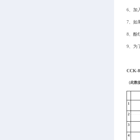
6、加
7、如
8、酚
9、为
CCK
（此数
1
2
3
4