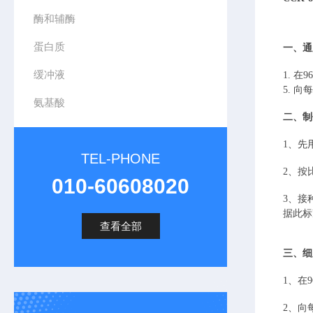
酶和辅酶
蛋白质
一、通
缓冲液
1. 
5. 
氨基酸
二、制
1、先
TEL-PHONE
2、按
010-60608020
3、接
据此标
查看全部
三、细
1、在
2、向