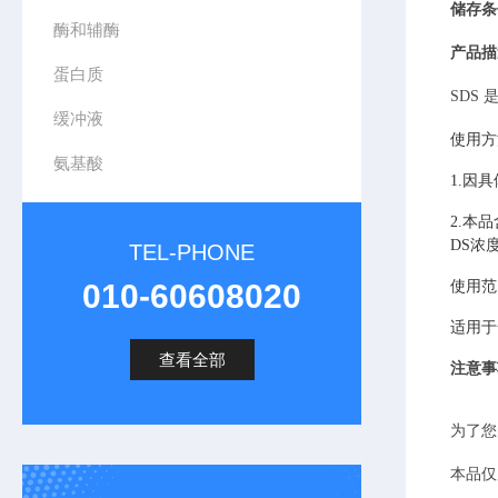
储存条
酶和辅酶
产品描
蛋白质
SDS
缓冲液
使用方
氨基酸
1.因
2.本
DS浓
TEL-PHONE
010-60608020
使用范
适用于
查看全部
注意事
为了您
本品仅