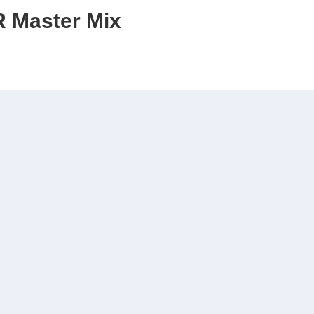
 Master Mix
用型2×预混合溶液，包含Lab Super High-Fidelity DNA Polymera
加入模板、引物和水即可进行高保真PCR反应。本产品适用于以基
反应。
01-09
厂商性质：生产厂家
访问量：594
13810194211