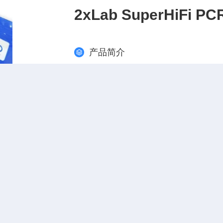
2xLab SuperHiFi PCR
产品简介
2xLab SuperHiFi PCR Master Mix是即
NTPs 和精心优化的反应缓冲液，只需
NA、cDNA、质粒以及粗品为模板的PCR
产品型号：T1211
更新时间：2026-
产品咨询