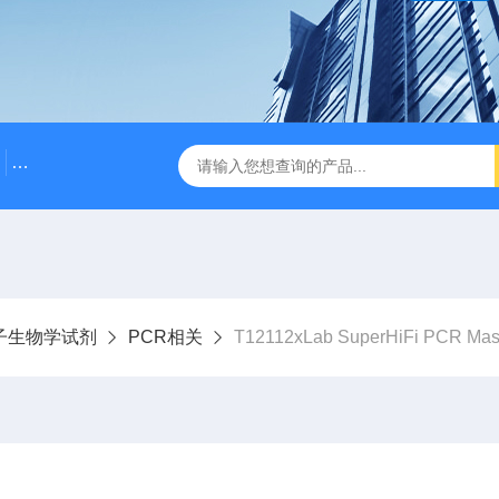
500bp DNA Marker
DNA Assembly Mix Plus无缝克隆
子生物学试剂
PCR相关
T12112xLab SuperHiFi PCR Mast