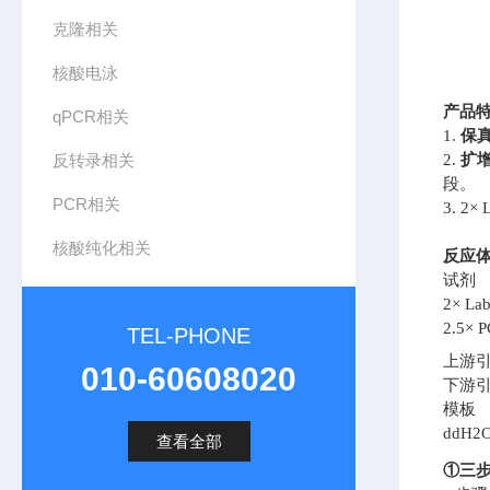
克隆相关
核酸电泳
产品
qPCR相关
1.
保
反转录相关
2.
扩
段。
PCR相关
3.
2× 
核酸纯化相关
试剂
2× La
2.5×
TEL-PHONE
上游引物
010-60608020
下游引物
模板
ddH2
查看全部
①三