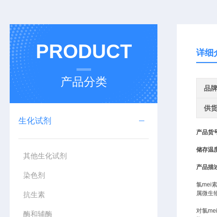
PRODUCT
详细
产品分类
品
供
生化试剂
产品
货
储存温
其他生化试剂
产品描
染色剂
氯me
属微生
抗生素
对氯m
酶和辅酶