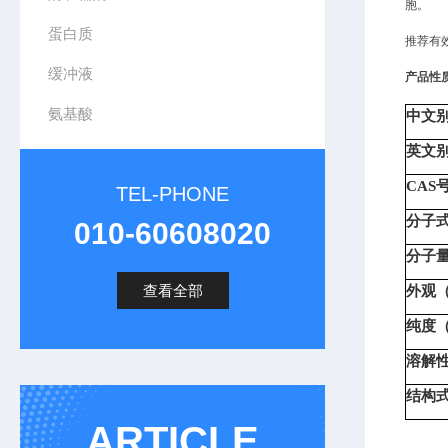
胞。
蛋白质
推荐有效
缓冲液
产品性
氨基酸
中文别名
英文别名
CAS号
TEL-PHONE
分子式
010-60608020
分子量（
查看全部
外观（A
纯度（P
溶解性（
结构式（
ARTICLE