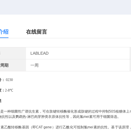
介绍
在线留言
牌
LABLEAD
货周期
一周
号：
0230
度：
2-8℃
述
i素是一种细菌性广谱抗生素，可在肽键转移酶催化形成肽键的过程中抑制50S核糖体上
物抗性以及鹦鹉热-淋巴肉芽肿类衣原体抗性等，因此氯mei素可用于细菌筛选。
ei素乙酰转移酶基因（即CAT gene）进行乙酰化可抵制氯mei素的抗性。基于该