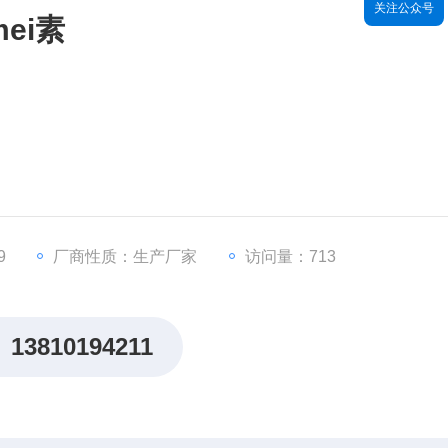
关注公众号
mei素
肽键转移酶催化形成肽键的过程中抑制50S核糖体上mRNA的翻
。此外氯mei素还具有立克次体属微生物抗性以及鹦鹉热-淋巴
菌筛选。
9
厂商性质：生产厂家
访问量：713
13810194211