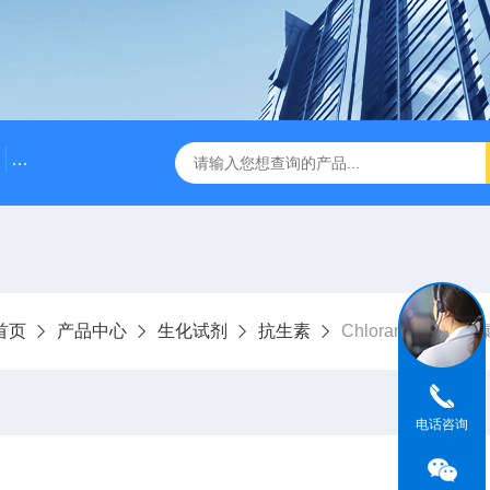
500bp DNA Marker
DNA Assembly Mix Plus无缝克隆
首页
产品中心
生化试剂
抗生素
Chloramphenicol
电话咨询