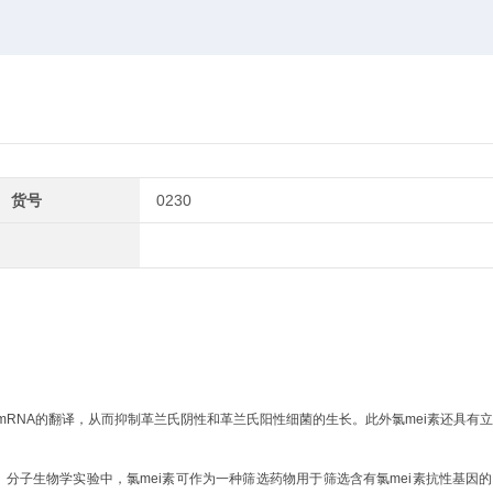
货号
0230
mRNA的翻译，从而抑制革兰氏阴性和革兰氏阳性细菌的生长。此外氯mei素还具有
原理，分子生物学实验中，氯mei素可作为一种筛选药物用于筛选含有氯mei素抗性基因