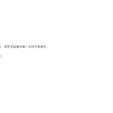
康，请穿实验服并戴一次性手套操作。
究。