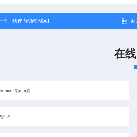
一个：
快速内切酶 MboI
返
在线