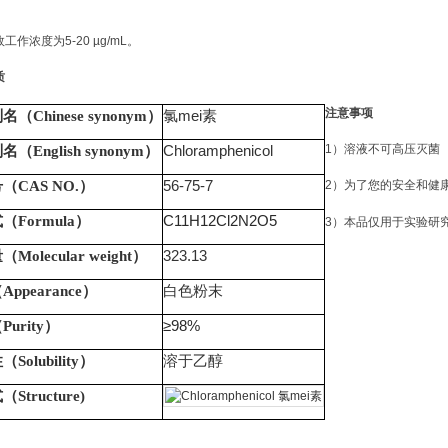
工作浓度为5-20 µg/mL。
质
注意事项
氯mei素
（Chinese synonym）
Chloramphenicol
1）溶液不可高压灭菌
（English synonym）
56-75-7
（CAS NO.）
2）
为了您的安全和健
C11H12Cl2N2O5
（Formula）
3）
本品仅用于实验研
323.13
Molecular weight）
白色粉末
ppearance）
≥98%
urity）
溶于乙醇
Solubility）
Structure)