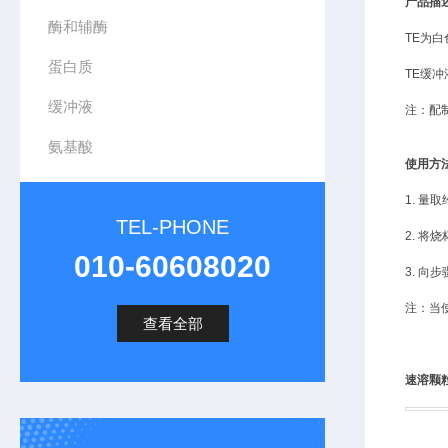
产品描
酶和辅酶
TE为白
蛋白质
TE缓
缓冲液
注：配
氨基酸
使用方
1. 量
TEL-PHONE
2. 将
010-60608020
3. 向
注：当
查看全部
速溶颗