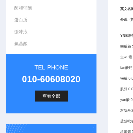
酶和辅酶
英文名
蛋白质
外观（
缓冲液
YNB培
氨基酸
liu酸铵
生wu素
TEL-PHONE
fan酸钙
010-60608020
ye酸
0
肌醇
0
查看全部
yan酸
对氨基
盐酸吡
核黄素