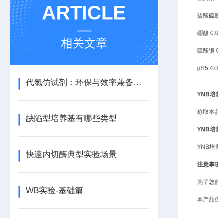
ARTICLE
盐酸硫
硼酸
0.
相关文章
硫酸铜
pH5.4±
代氯仿试剂：环保与效率兼备的理想选择
YNB培
称取本
缺陷型培养基有哪些类型
YNB培
YNB
快速内切酶典型实验场景
注意事
为了您
WB实验-基础篇
本产品