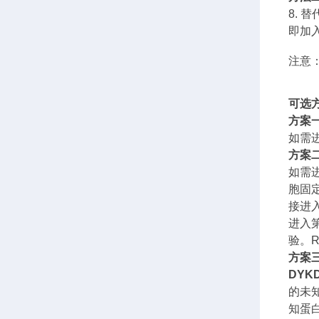
8. 
即加入
注意
可选
方案
如需
方案
如需
胞固
接进
进入
验。
方案
DYKD
的未
知蛋