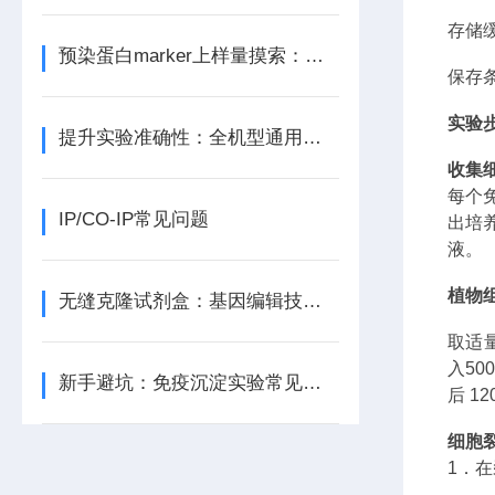
存储
预染蛋白marker上样量摸索：太少看不清，太多拖尾怎么办？
保存
实验
提升实验准确性：全机型通用荧光定量试剂的选择技巧
收集
每个
IP/CO-IP常见问题
出培
液。
植物
无缝克隆试剂盒：基因编辑技术中的革命性工具
取适
入
50
新手避坑：免疫沉淀实验常见问题与解决方案
后 1
细胞
1．