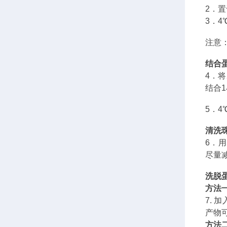
2．
置
3．4
注意
结合
4
．将
结合
5．4
清洗
6．用
尽量
洗脱
方法
7. 加
产物可
方法