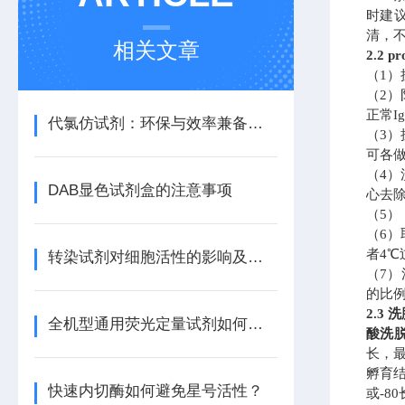
时建议
清，不
相关文章
2.2 
（
1）
（
2）
正常
代氯仿试剂：环保与效率兼备的理想选择
（
3）
可各
（
4）
DAB显色试剂盒的注意事项
心去
（
5）
（
6）
者4℃
转染试剂对细胞活性的影响及其优化方法
（
7）
的比例
2.3 
全机型通用荧光定量试剂如何自动匹配不同仪器的荧光通道？
酸洗
长，最
孵育
快速内切酶如何避免星号活性？
或-8