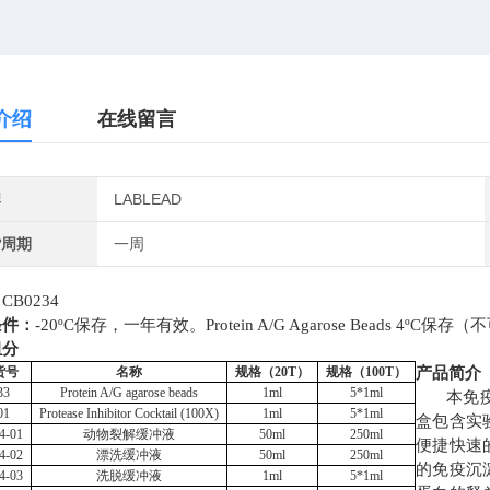
介绍
在线留言
牌
LABLEAD
货周期
一周
：
CB0234
条件：
-20ºC保存，一年有效。Protein A/G Agarose Beads 4ºC保
组分
货号
名称
规格（
20T）
规格（
100T）
产品简介
33
Protein A/G agarose beads
1ml
5*1ml
本免
01
Protease Inhibitor Cocktail (100X)
1ml
5*1ml
盒包含实
4-01
动物裂解缓冲液
50ml
250ml
便捷快速
4-02
漂洗缓冲液
50ml
250ml
的免疫沉
4-03
洗脱缓冲液
1ml
5*1ml