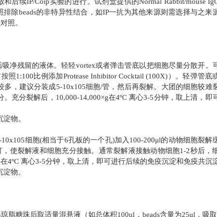
后续IP/Coip实验的进行。试剂盒提供的Normal Rabbit/mouse I
照排除beads的非特异性结合，如IP一抗为其他来源则需选择与之来
为对照。
，然后吸净残留的液体。轻轻vortex或者弹击管底以把细胞尽量分散开。
0比例添加Protease Inhibitor Cocktail (100X)）。轻弹管
，建议分装成5-10x105细胞/管，然后再裂解。大团的细胞较难
后，10,000-14,000×g在4ºC 离心3-5分钟，取上清，即
沉淀物。
0x105细胞(相当于6孔板的一个孔)加入100-200μl的动物细胞裂解
100X)），适当吹打，使裂解液和细胞充分接触。通常裂解液接触动物细胞1-2秒后
00×g在4ºC 离心3-5分钟，取上清，即可进行后续的免疫沉淀和免疫共沉
沉淀物。
n A/G琼脂糖珠后取适量混悬液（如总体积100ul，beads含量为25ul，吸取b