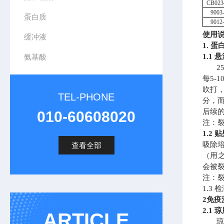
CB023
9003
蛋白质
9012
使用
缓冲液
1. 
氨基酸
1.1
2
每5-1
吹打，
TEL-PHONE
分，而
后续
010-60608020
注：
1.2
吸除
查看全部
（用之
会被裂
注：
1.3
2免疫
2.1
ARTICLE