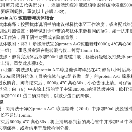
用剪刀减去枪尖部分），添加漂洗缓冲液或植物裂解缓冲液至500ul，轻轻
要吸到凝胶。重复以上步骤2-3次。
protein A/G 琼脂糖与抗体结合
抗体稀释：按照抗体说明书的建议稀释抗体至工作浓度，或者配成终浓度
阴性对照设置：稀释试剂盒中带的与抗体来源相同的IgG，如一抗来源为Rabbi
IgG工作液，用于阴性对照或者降低背景；
抗体吸附：将2.1 步骤清洗完的protein A/G琼脂糖珠6000g 4℃
做一组），重悬后室温在翻转混合仪上孵育
15min-1h。
洗涤：孵育完抗体后添加500ul 漂洗缓冲液，移液器轻轻吹打悬浮 protei
除上清。
重复此步骤
3次。
（可选）将洗涤后的protein A/G琼脂糖珠与样品在4℃孵育1小时
取20ul吸附好抗体（目的抗体与IgG组各做一组）的protein A/G
过夜孵育。孵育结束后，6000g 4℃ 离心30s，小心去除上清。可
洗涤：向（6）中去除上清的管子中添加500ul的漂洗缓冲液，吹打清
添加C0101 蛋白酶抑制剂，以减少蛋白的降解。
洗脱
脱
：向清洗干净的
protein A/G 琼脂糖珠（20ul）中添加50
长不超过15min。
结束后
6000g 4℃ 离心30s，将上清转移到新的离心管中并添加5u
0长期保存，或者借用于后续检测分析。