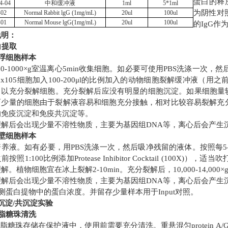
蛋白的释放和
4-04
中和缓冲液
1ml
5*1ml
为阴性对
-02
Normal Rabbit lgG (
1
mg/mL)
20ul
100ul
-01
Normal Mouse lgG(1mg/mL)
20ul
100ul
的IgG作
说明：
蛋白提取
 悬浮细胞样本
50-1000×g室温离心5min收集细胞。如必要可使用PBS洗涤一次
0x105细胞加入100-200μl的比例加入的动物细胞裂解缓冲液（用之前按照1:10
以充分裂解细胞。充分裂解后应没有明显的细胞沉淀。如果细胞量较多
少量的细胞由于裂解液容易和细胞充分接触，相对比较容易裂解充分。充分裂解
的免疫沉淀和免疫共沉淀等。
裂解后会出现少量不溶性物质，主要为基因组
DNA等，离心后会产生
 贴壁细胞样本
培养液。如有必要，用
PBS洗涤一次，然后吸净残留的液体。按照每5-1
前按照1:100比例添加Protease Inhibitor Cocktail (
解。植物细胞宜在冰上裂解2-10min。充分裂解后，10,000-14,0
裂解后会出现少量
不溶性物质，主要为基因组
DNA等，离心后会产生
 检测蛋白提物中的蛋白浓度。并留存少量样本用于Input对照。
沉淀/共沉淀实验
 琼脂糖珠清洗
琼脂糖珠存储在保护液中，使用前需要充分清洗。重悬混匀
protei