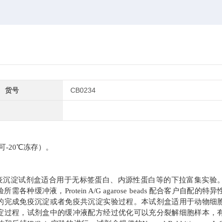
货号
CB0234
存（不可-20℃冻存）。
疫沉淀试剂盒适合用于无标签蛋白、内源性蛋白等的下拉富集实验
验所需各种缓冲液，
Protein A/G agarose beads 配合客户自配的特
的完成免疫沉淀或者免疫共沉淀实验过程。本试剂盒适用于动物细
淀过程，试剂盒中的缓冲液配方经过优化可以充分裂解细胞样本，