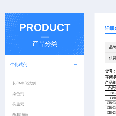
PRODUCT
详细
产品分类
品
供
生化试剂
货号
存储
产品
其他生化试剂
产品
P02
染色剂
C01
CB023
抗生素
CB023
CB023
酶和辅酶