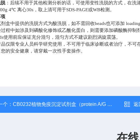
洗脱
：后续不用于其他检测分析的话，可使用变性洗脱的方式，在洗
6000g 4℃ 离心30s，取上清可用于SDS-PAGE或WB检测。
事项
试剂盒中提供的洗脱方式为酸洗脱，如不需回收
beads也可添加 loadi
验过程中如涉及到磷酸化修饰或乙酰化蛋白，则需要添加磷酸酶抑制
eads使用前应保证充分混匀，混匀方式不建议剧烈涡旋震荡。
产品仅限专业人员科学研究使用，不可用于临床诊断或者治疗，不可
了您的安全健康，请穿戴一次性手套操作。
一个：
CB0232植物免疫沉淀试剂盒（protein A/G 磁珠法）
返
在线