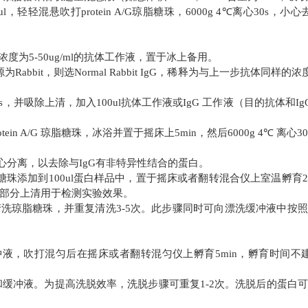
混悬吹打protein A/G琼脂糖珠，6000g 4℃离心30s，小心
为5-50ug/ml的抗体工作液，置于冰上备用。
t，则选Normal Rabbit IgG，稀释
为与上一步抗体同样的浓
离心30s，并吸除上清，加入100ul抗体工作液或IgG 工作液（目的抗体和I
n A/G 琼脂糖珠，冰浴并置于摇床上5min，然后6000g 4℃ 离心3
后离心分离，以去除与IgG有非特异性结合的蛋白。
 琼脂糖珠添加到100ul蛋白样品中，置于摇床或者翻转混合仪上室温孵育2-
保留部分上清用于检测实验效果。
洗琼脂糖珠，并重复清洗3-5次。此步骤同时可向漂洗缓冲液中按照1:
ul 洗脱缓冲液，吹打混匀后在摇床或者翻转混匀仪上孵育5min，孵育时间不
l 中和缓冲液。为提高洗脱效率，洗脱步骤可重复1-2次。洗脱后的蛋白可在