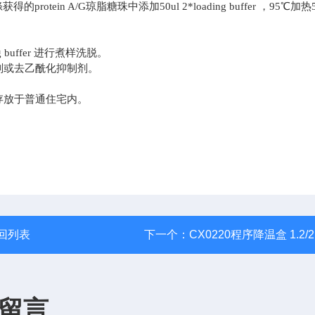
涤获得的
protein A/G琼脂糖珠中添加50ul 2*loading buffer ，95℃加热
ng buffer 进行煮样洗脱。
剂或去乙酰化抑制剂
。
存放于普通住宅内。
回列表
下一个：
CX0220程序降温盒 1.2/2
留言