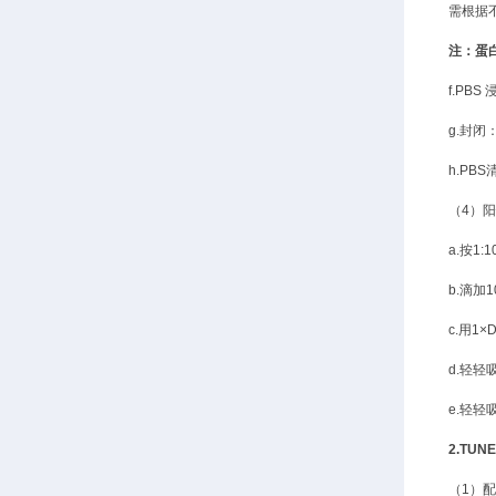
需根据
注：蛋
f.PB
g.封闭
h.P
（
4）
a.按1:1
b.滴加1
c.用1×
d.轻轻
e.轻轻
2.TUN
（
1）配