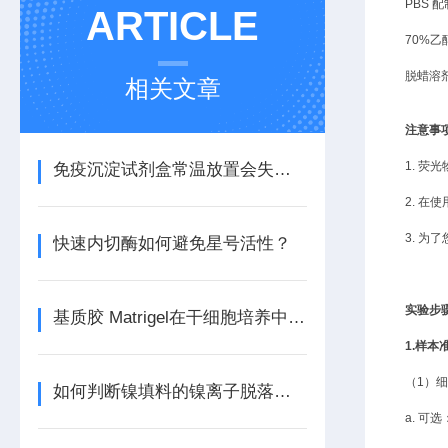
PBS 配
ARTICLE
70%
脱蜡溶
相关文章
注意事
1. 
免疫沉淀试剂盒常温放置会失效吗？
2.
在使
3. 
快速内切酶如何避免星号活性？
实验步
基质胶 Matrigel在干细胞培养中的应用：现状与前景
1.样本
（
1）
如何判断镍填料的镍离子脱落程度？
a. 可