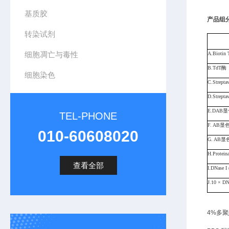
基质胶
产品组
转染试剂
细胞凋亡与毒性
A.Biotin 
B.TdT酶
细胞染色
C.Strepta
D.Strep
E.DAB
TEL-PHONE
F. AB显
010-60608020
G. AB显
H.Protein
查看全部
I.DNase I
J.10 × DN
4%多聚