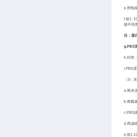
e.用
f.按1
据不同
注：蛋
g.PB
h.封闭
i.PB
（
3）
a.将冰
b.将载
c.PB
d.用
e.按1