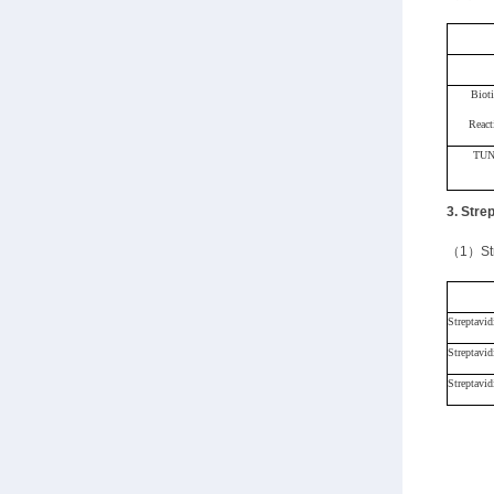
Biot
React
TU
3. St
（
1）S
Streptavi
Strepta
Strepta