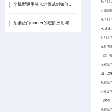
b. P
全机型通用荧光定量试剂如何提升PCR实验效率
c. 细
d. P
预染蛋白marker的进阶应用与优势
e. 通透
f. P
g.封闭
（
2）
a.室温
注：二
b.室温
c.室
（
95%
d.室温