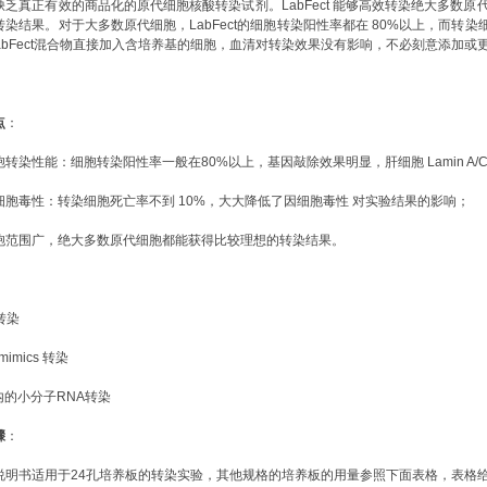
缺乏真正有效的商品化的原代细胞核酸转染试剂。
LabFect
能够高效转染绝大多数原
转染结果。对于大多数原代细胞，
LabFect的细胞转染阳性率都在
80%
以上，而转染
-LabFect混合物直接加入含培养基的细胞，血清对转染效果没有影响，不必刻意添加或
点
：
胞转染性能：细胞转染阳性率一般在
80%以上，基因敲除效果明显，肝细胞 Lamin A/
细胞毒性：转染细胞死亡率不到
10%，大大降低了因细胞毒性 对实验结果的影响；
胞范围广，绝大多数原代细胞都能获得比较理想的转染结果。
 转染
mimics 转染
p内的小分子RNA转染
骤
：
说明书适用于
24孔培养板的转染实验，其他规格的培养板的用量参照下面表格，表格