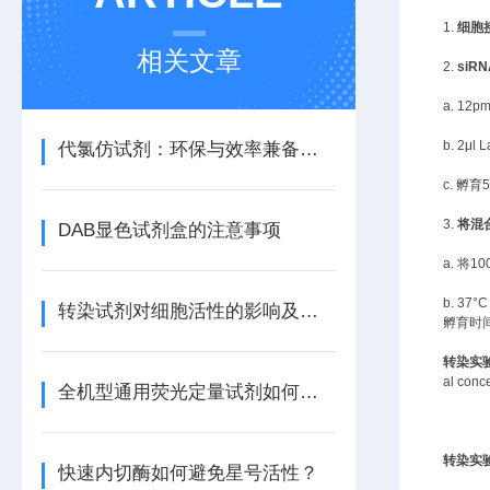
1.
细胞
相关文章
2.
siR
a. 12
b. 2
代氯仿试剂：环保与效率兼备的理想选择
c.
孵育
3.
将混
DAB显色试剂盒的注意事项
a.
将
1
b. 3
转染试剂对细胞活性的影响及其优化方法
孵育时
转染实
al co
全机型通用荧光定量试剂如何自动匹配不同仪器的荧光通道？
转染实
快速内切酶如何避免星号活性？