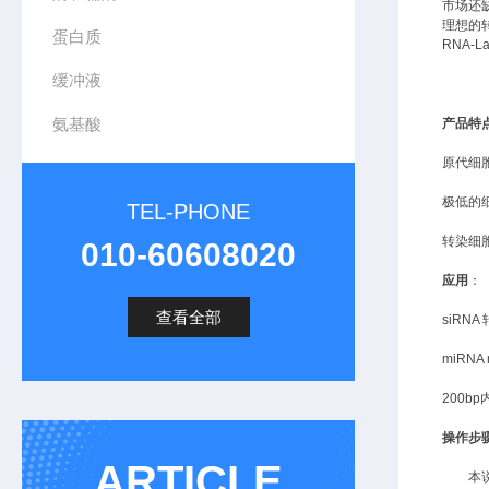
市场还
理想的
蛋白质
RNA
缓冲液
氨基酸
产品特
原代细
极低的
TEL-PHONE
转染细
010-60608020
应用
：
查看全部
siRNA
miRNA 
200b
操作步
ARTICLE
本