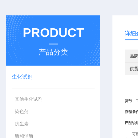
PRODUCT
详细
产品分类
品
供
生化试剂
其他生化试剂
货号
：
T
染色剂
存储条
产品说
抗生素
可
酶和辅酶