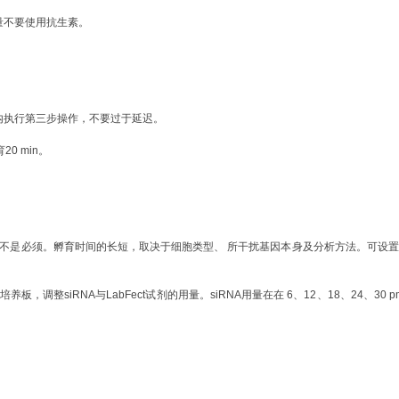
尽量不要使用抗生素。
 min内执行第三步操作，不要过于延迟。
0 min。
换培养基，但不是必须。孵育时间的长短，取决于细胞类型、 所干扰基因本身及分析方法。可设
孔培养板，调整siRNA与LabFect试剂的用量。siRNA用量在
在 6、12、18、24、30 pmo