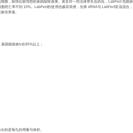
代细胞，获得比较理想的基因敲除效果。甚至对一些活体寄生虫幼虫，
LabFect
也能获
细胞死亡率不到
10%
。
LabFect的使用也极其简便，先将
sRNA
与
LabFect室温混合
更换培养液。
C 基因敲除效lv在95%以上；
给出的是每孔的用量与体积。