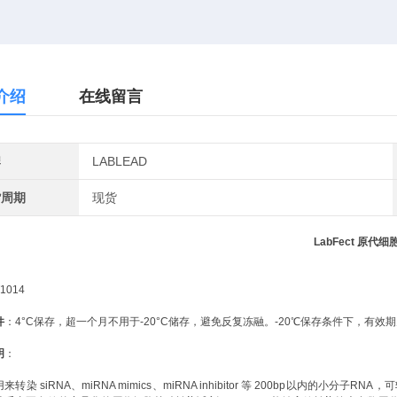
介绍
在线留言
牌
LABLEAD
货周期
现货
LabFect
原代细
1014
件
：
4°C保存，超一个月不用于-20°C储存，避免反复冻融。-20℃保存条件下，有效期
明
：
用来转染
siRNA、miRNA mimics、miRNA inhibitor
等
200bp以内的小分子RNA
，可