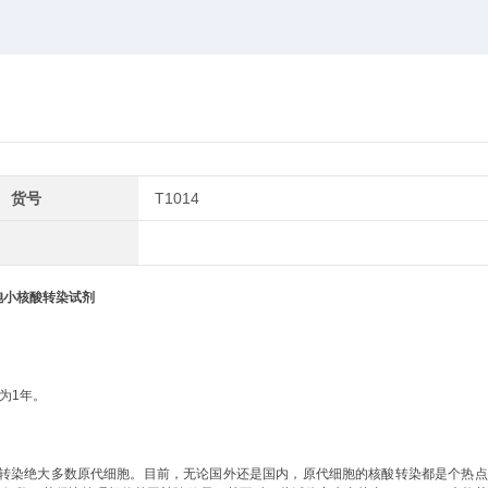
货号
T1014
胞小核酸转染试剂
为1年。
转染绝大多数原代细胞。目前，无论国外还是国内，原代细胞的核酸转染都是个热点