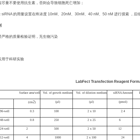
程尽量不要使用抗生素，否则会导致细胞死亡增加；
验
siRNA 的用量设置在终浓度 10nM、20nM、30nM、40 nM、50 nM 进行摸索
制
经严格的质量检验证明，无生物污染
仅用于科研实验
LabFect Transfection Reagent Format
Surface area/well
Vol. of growth medium
Vol. of dilution medium
siRNA Amount
2
(µl)
(µl)
(pmol)
(cm
)
96-well
0.3
100
2 x 10
2
.
4
48-well
0.8
250
2 x 25
6
24-well
2
500
2 x 50
12
12-well
4
1000
2 x 100
24