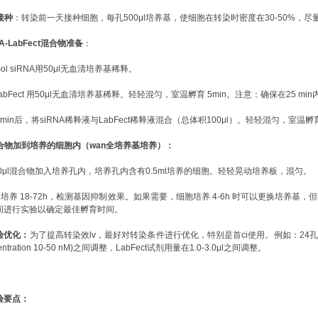
接种
：转染前一天接种细胞，每孔
500μl培养基，使细胞在转染时密度在30-50%，
NA-LabFect混合物准备
：
pmol siRNA用50μl无血清培养基稀释。
μl LabFect 用50μl无血清培养基稀释。轻轻混匀，室温孵育 5min。注意：确保在25
5min后，将siRNA稀释液与LabFect稀释液混合（总体积100μl）。轻轻混匀，室温孵育2
合物加到培养的细胞内（wan全培养基培养）：
00μl混合物加入培养孔内，培养孔内含有0.5ml培养的细胞。轻轻晃动培养板，混匀。
7°C 培养 18-72h，检测基因抑制效果。如果需要，细胞培养 4-6h 时可以更
间进行实验以确定最佳孵育时间。
验优化：
为了提高转染效lv，最好对转染条件进行优化，特别是首ci使用。例如：
24
ncentration 10-50 nM)之间调整，LabFect试剂用量在1.0-3.0μl之间调整。
验要点：