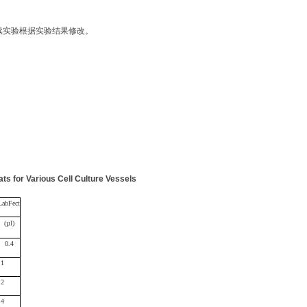
 ，后续实验根据实验结果修改。
s for Various Cell Culture Vessels
Lab
Fect
(µl)
0.4
1
2
4