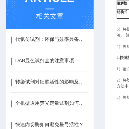
溶解性
结构式
相关文章
3
）将
液。 
代氯仿试剂：环保与效率兼备的理想选择
4
）将
2.快
DAB显色试剂盒的注意事项
1
）蛋
2
）将
转染试剂对细胞活性的影响及其优化方法
方法中
3
）将
全机型通用荧光定量试剂如何自动匹配不同仪器的荧光通道？
快速内切酶如何避免星号活性？