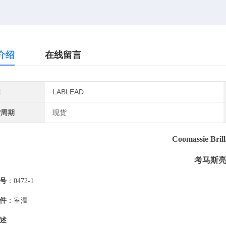
介绍
在线留言
牌
LABLEAD
货周期
现货
Coomassie Bril
考马斯
号
：
0472-1
件
：室温
述