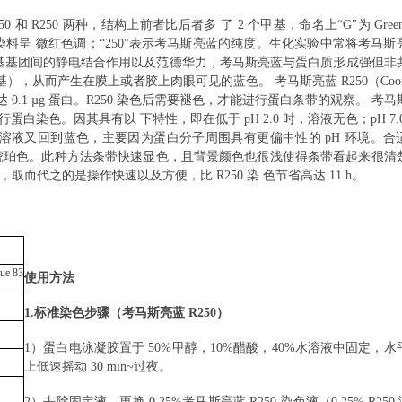
50
和
R250
两种，结构上前者比后者多 了
2
个甲基，命名上“
G
"为
Gre
染料呈 微红色调；“
250
"表示考马斯亮蓝的纯度。生化实验中常将考马斯
基基团间的静电结合作用以及范德华力，考马斯亮蓝与蛋白质形成强但非
基），从而产生在膜上或者胶上肉眼可见的蓝色。 考马斯亮蓝
R250
（
Coo
达
0.1 µg
蛋白。
R250
染色后需要褪色，才能进行蛋白条带的观察。 考马
行蛋白染色。因其具有以 下特性，即在低于
pH 2.0
时，溶液无色；
pH 7
，溶液又回到蓝色，主要因为蛋白分子周围具有更偏中性的
pH
环境。合
琥珀色。此种方法条带快速显色，且背景颜色也很浅使得条带看起来很清
低，取而代之的是操作快速以及方便，比
R250
染 色节省高达
11 h
。
ue 83
使用方法
1.标准染色步骤（考马斯亮蓝 R250）
1
）蛋白电泳凝胶置于
50%
甲醇，
10%
醋酸，
40%
水溶液中固定，水
上低速摇动
30 min~
过夜。
2
）去除固定液，更换
0.25%
考马斯亮蓝
R250
染色液（
0.25% R250