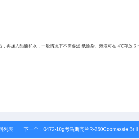
后，再加入醋酸和水，一般情况下不需要滤 纸除杂。溶液可在
4
℃存放
6
回列表
下一个：
0472-10g考马斯亮兰R-250Coomassie Brilliant Blue