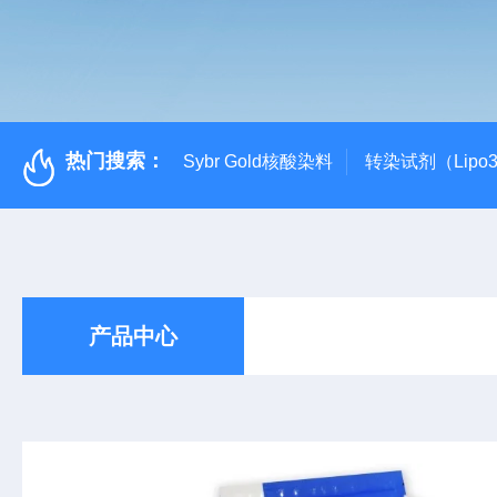
热门搜索：
Sybr Gold核酸染料
转染试剂（Lipo3
产品中心