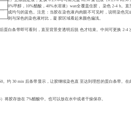
0%
甲醇，
10%
醋酸，
40%
水溶液）wan全覆盖住胶， 染色
2-4 h
。直
成均匀的蓝色。注意：当胶在染色液内肉眼不可见时，说明染色完
则与深色的染色液对比，凝 胶区域看起来颜色偏浅。
后蛋白条带即可看到，直至背景变透明后脱 色才结束。中间可更换
2-4
50
。约
30 min
后条带显示，让胶继续染色直 至达到理想的蛋白条带。在
4
）将胶存放在
7%
醋酸中。也可以放在水中或者干燥保存。