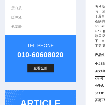
考马
蛋白质
写，
于蛋白
缓冲液
连接的
brillia
氨基酸
G250
液呈
下，
TEL-PHONE
不需 
010-60608020
产品性
中文别
查看全部
英文别
CAS
号
分子式
分子量
ARTICLE
外观（
A