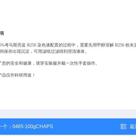
项
25%
考马斯亮蓝
R250
染色液配置的过程中，需要先用甲醇溶解
R250
粉末
间保存出现沉淀，可用滤纸过滤得到澄清液体。
了您的安全和健康，请穿实验服并戴一次性手套操作。
产品仅作科研用途！
一个：
0465-100gCHAPS
返