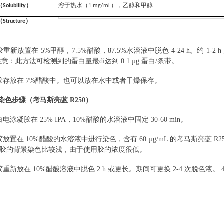
（
Solubility
）
溶于热水（
1 mg/mL
），乙醇和甲醇
（
Structure
）
胶重新放置在
5%
甲醇，
7.5%
醋酸，
87.5%
水溶液中脱色
4-24 h
。约
1-2 h
注意：此方法可检测到的蛋白量最di达到
0.1 µg
蛋白
/
条带。
胶存放在
7%
醋酸中。也可以放在水中或者干燥保存。
速染色步骤（考马斯亮蓝 R250）
白电泳凝胶在
25% IPA
，
10%
醋酸的水溶液中固定
30-60 min
。
胶放置在
10%
醋酸的水溶液中进行染色，含有
60 µg/mL
的考马斯亮蓝
R2
胶的背景染色比较浅，由于使用胶的浓度很低。
胶重新放在
10%
醋酸溶液中脱色
2 h
或更长。期间可更换
2-4
次脱色液。