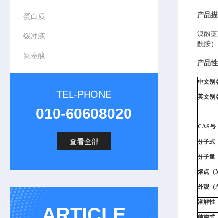
产品描
蛋白质
溴酚蓝
缓冲液
酰胺）
氨基酸
产品性
中文别名（
TEL-PHONE
英文别名（
010-60608020
CAS号
查看全部
分子式（
分子量（M
熔点（Mel
外观（Ap
溶解性（S
ARTICLE
结构式（S