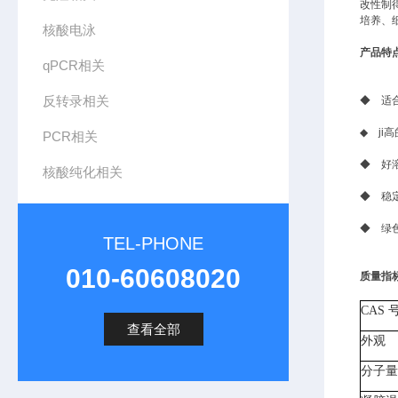
改性制
培养、
核酸电泳
产品特
qPCR相关
反转录相关
◆ 适
◆ ji
PCR相关
◆ 好溶
核酸纯化相关
◆ 稳
◆ 绿
TEL-PHONE
010-60608020
质量指
CAS 号
查看全部
外观
分子量 (