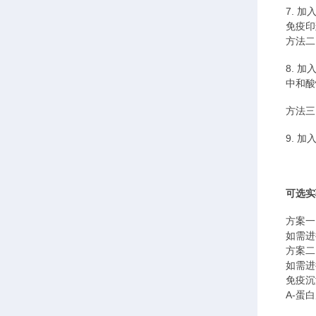
7.
加
免疫印
方法二
8.
加
中和酸
方法三
9.
加
可选实
方案一
如需进
方案二
如需进
免疫沉
A-蛋