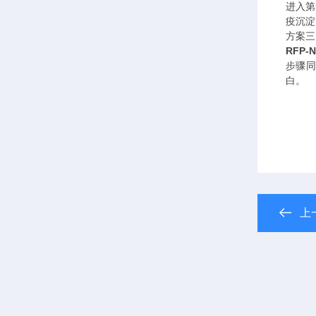
进入第
疫沉淀
方案三
RFP-N
步骤同
白。
上