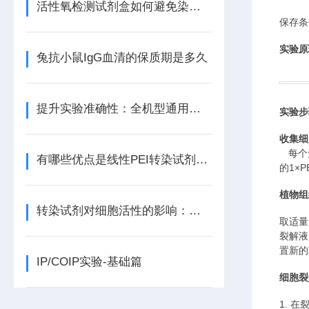
活性氧检测试剂盒如何避免染料氧化与光漂白？
保存条
实验原
兔抗小鼠IgG血清的保质期是多久
提升实验准确性：全机型通用荧光定量试剂的选择技巧
实验步
收集细
每个
有哪些优点是线性PEI转染试剂所不具备的呢？
的
1×
植物组
转染试剂对细胞活性的影响：如何平衡效率与毒性？
取适量
裂解液
置新的
IP/COIP实验-基础篇
细胞裂
1.
在