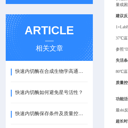
量或困
建议反
ARTICLE
1×
Lab
37
℃温
相关文章
参照
“
失活条
快速内切酶在合成生物学高通量构建中的优势
80℃温
质量控
快速内切酶如何避免星号活性？
功能活
最sh
快速内切酶保存条件及质量控制要点
超长时