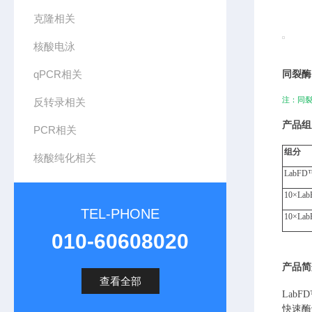
克隆相关
核酸电泳
qPCR相关
同裂酶
注：同
反转录相关
产品组
PCR相关
组分
核酸纯化相关
LabFD
10×
Lab
TEL-PHONE
10×
Lab
010-60608020
产品简
查看全部
LabFD
快速酶