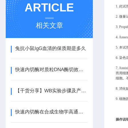
ARTICLE
1. 此
2. 
相关文章
3. P
4. A
5. 本
兔抗小鼠IgG血清的保质期是多久
6. 
7. 
快速内切酶对质粒DNA酶切效率的影响因素
而用细
细胞。
8. 消
【干货分享】WB实验步骤及产品的选择
9. 
快速内切酶在合成生物学高通量构建中的优势
操作说