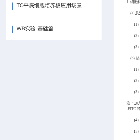
1. 细
TC平底细胞培养板应用场景
(a)
(1
WB实验-基础篇
(2
(3
(b)
(
(
(
注：加
-FIT
(4
(5