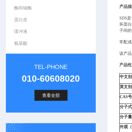
产品描
酶和辅酶
SDS
是
蛋白质
坏蛋白
子间的
缓冲液
常配成
氨基酸
该产品
产品性
TEL-PHONE
010-60608020
中文别名
英文别名
查看全部
CAS号
分子式（
分子量（M
外观（A