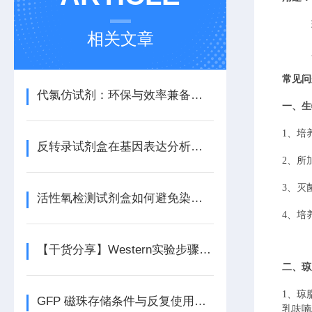
相关文章
常见问
代氯仿试剂：环保与效率兼备的理想选择
一
、
生
1、培
反转录试剂盒在基因表达分析中的应用
2、所
3、灭
活性氧检测试剂盒如何避免染料氧化与光漂白？
4、培
【干货分享】Western实验步骤及产品选择
二
、
琼
1、
琼
GFP 磁珠存储条件与反复使用次数对性能的影响
乳呋喃