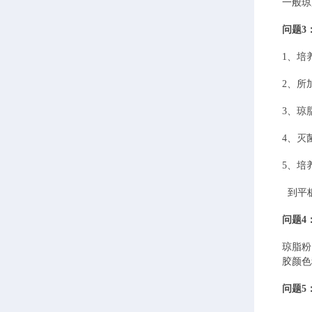
一般琼
问题
3
1、培
2、所
3、琼
4、灭
5、培
到平
问题
4
琼脂粉
胶颜色
问题
5