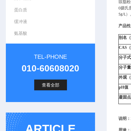
琼脂粉
0
摄氏
蛋白质
5g/L
）
缓冲液
产品性
氨基酸
别名（A
CAS（
TEL-PHONE
分子式（
010-60608020
分子量（
外观（A
查看全部
pH值（
凝固点（C
说明：
ARTICLE
用途：