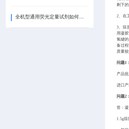
剩下的
2、
在
全机型通用荧光定量试剂如何帮您节省成本和空间
3、
琼
用凝胶
氢键的
备过程
质量较
问题
1
产品批
进口产
问题
2
答：凝
1.5