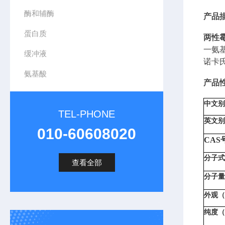
酶和辅酶
产品
蛋白质
两性
一氨
缓冲液
诺卡
氨基酸
产品
中文别名
TEL-PHONE
英文别名
010-60608020
CAS
分子式（
查看全部
分子量（M
外观（A
纯度（P