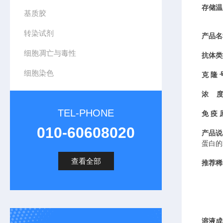
存储温
基质胶
转染试剂
产品名
细胞凋亡与毒性
抗体类
细胞染色
克
隆
浓
TEL-PHONE
免
疫
010-60608020
产品说
蛋白的
查看全部
推荐稀
溶液成