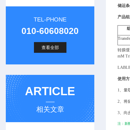
储运条
产品组
TEL-PHONE
010-60608020
Transf
查看全部
转膜缓
mM Tr
LABL
使用方
ARTICLE
1、
量
2、
将
相关文章
3、
向
注：新