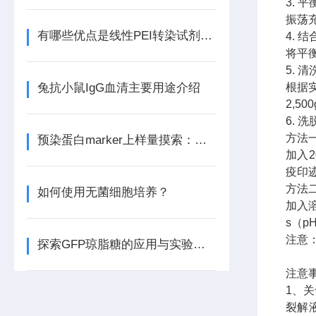
3. 
振荡充
有哪些优点是线性PEI转染试剂所不具备的呢？
4. 
将平衡
5. 
兔抗小鼠IgG血清主要用途介绍
根据实
2,5
6. 
方法
预染蛋白marker上样量摸索：太少看不清，太多拖尾怎么办？
加入2
疫印
方法
如何使用无菌细胞培养？
加入溶
s（p
注意
探索GFP琼脂糖的应用与实验价值
注意
1、
裂解