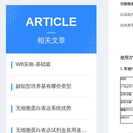
功能检
以拟南芥
ARTICLE
目的条
相关文章
使用方
WB实验-基础篇
1.
常规P
试剂
缺陷型培养基有哪些类型
2×Taq PC
正向引物（
反向引物
无细胞蛋白表达系统优势
模板
DNA
ddH
2
O
无细胞蛋白表达试剂盒其用途涵盖了哪几个方面？