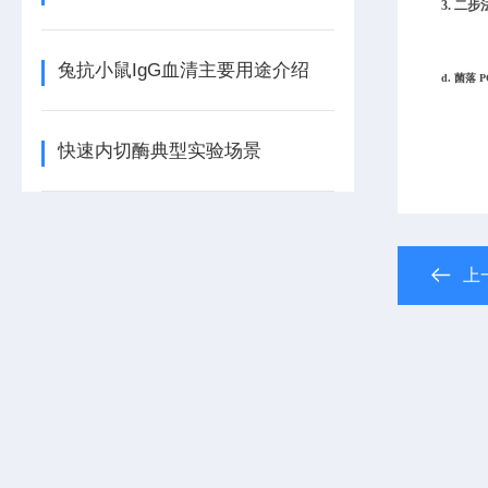
3.
二步法
兔抗小鼠IgG血清主要用途介绍
d. 菌落
快速内切酶典型实验场景
上