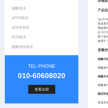
存储条
核酸电泳
产品说
qPCR相关
Taq 
系浓度为 
反转录相关
增速度约
近 WT
PCR相关
两个指示
接用于 
核酸纯化相关
质量控
核酸内
TEL-PHONE
将酶液与
010-60608020
核酸外
将酶液与
查看全部
稳定性
室温存