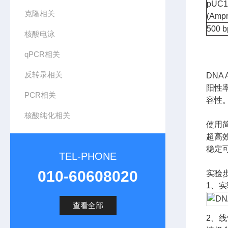
pUC19
克隆相关
(Ampr,
500 b
核酸电泳
qPCR相关
反转录相关
DNA
阳性
PCR相关
容性
核酸纯化相关
使用
超高效
稳定可
TEL-PHONE
010-60608020
实验
1、
查看全部
2、