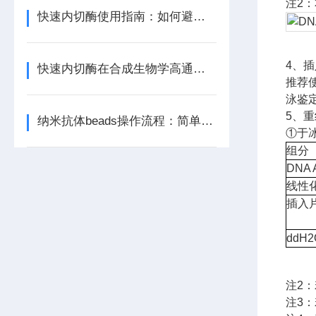
注2：
快速内切酶使用指南：如何避免星状活性与提高特异性？
4、插
快速内切酶在合成生物学高通量构建中的优势
推荐
泳鉴
5、
纳米抗体beads操作流程：简单高效一步到位
①于
组分
DNA 
线性
插入
ddH2
注2：
注3：