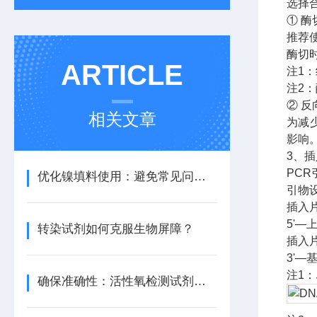
选择
① 酶
推荐
酶切
ARTICLE
注1
注2
② 反
相关文章
为减
影响
3、
PCR
优化镍填料使用：避免常见问题提升生产质量
引物
插入
5'—
转染试剂如何克服生物屏障？
插入
3'
注1：
确保准确性：活性氧检测试剂盒的使用注意事项