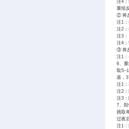
注4
重组
② 将
注1
注2：
注3：
注4
③ 
注1：
6、
取5~
基，3
注1：
注2
注3
7、
挑取单
过夜
注1