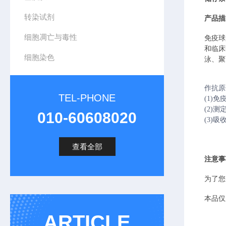
转染试剂
产品描
细胞凋亡与毒性
免疫球
和临床
细胞染色
泳、聚
作抗原
TEL-PHONE
(1)免
(2)
010-60608020
(3)
查看全部
注意事
为了您
本品仅
ARTICLE