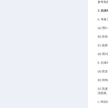
参考免疫
3.
抗体
a.
准备
(a) 
(b) 
(c)
选择
(d) 
b.
抗体
(a)
把含
(b) 
(c) 洗
洗脱液
c.
纯化