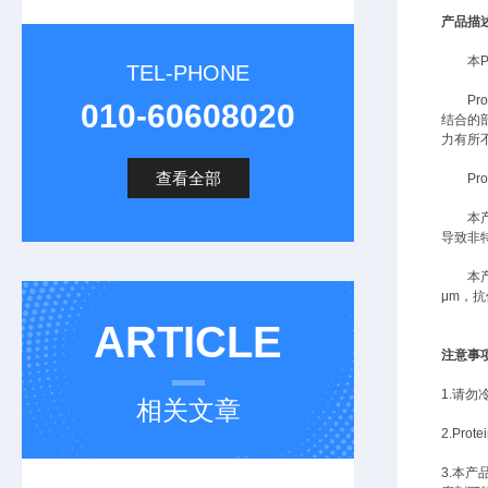
产品描
本
P
TEL-PHONE
Pr
010-60608020
结合的部
力有所
查看全部
Pr
本
导致非特
本产
μm，抗
ARTICLE
注意事
1.请
相关文章
2.Pr
3.本产