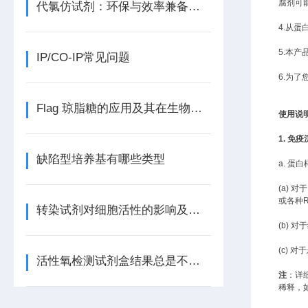
腐剂可
代氯仿试剂：环保与效率兼备的理想选择
4.从
5.本
IP/CO-IP常见问题
6.为
Flag 琼脂糖的应用及其在生物学中的重要性
使用说
1. 免
缺陷型培养基有哪些类型
a.
蛋白
(a) 
或各种
R
转染试剂对细胞活性的影响及其优化方法
(b)
对于
(c) 
活性氧检测试剂盒结果总是不理想？效率问题排查
注
：详
稀释，