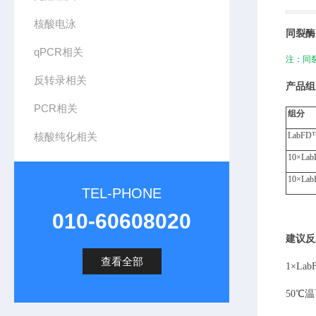
核酸电泳
同裂酶
qPCR相关
注：同
反转录相关
产品组
PCR相关
组分
核酸纯化相关
LabFD
10×
Lab
10×
Lab
TEL-PHONE
010-60608020
建议反
查看全部
1×
Lab
50
℃温