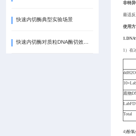
非特异
最适反
快速内切酶典型实验场景
使用方
1.
DN
快速内切酶对质粒DNA酶切效率的影响因素
1）
在
ddH2O
10×
La
底物D
LabFD
Total
4)
酚氯