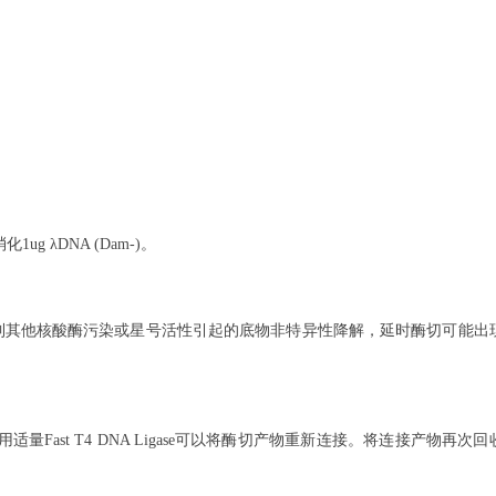
消化1ug
λDNA (Dam-)
。
同温育3h，未检测到其他核酸酶污染或星号活性引起的底物非特异性降解，延时酶切可能
使用适量Fast T4 DNA Ligase可以将酶切产物重新连接。将连接产物再次