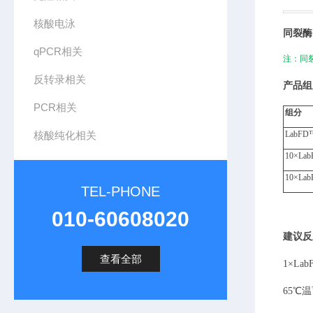
核酸电泳
同裂酶
qPCR相关
注：同
反转录相关
产品组
PCR相关
组分
核酸纯化相关
LabFD
10×
Lab
10×
Lab
TEL-PHONE
010-60608020
建议反
查看全部
1×
Lab
65
℃温