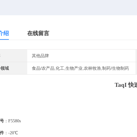
介绍
在线留言
牌
其他品牌
用领域
食品/农产品,化工,生物产业,农林牧渔,制药/生物制药
TaqI 快
号
：
F5580s
件
：
-20℃