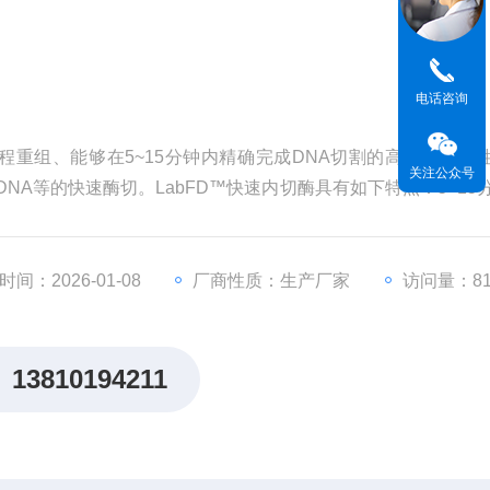
电话咨询
工程重组、能够在5~15分钟内精确完成DNA切割的高保真限制
关注公众号
NA等的快速酶切。LabFD™快速内切酶具有如下特点：5~15
，大大简化酶切反应体系；良好的酶活冗余度，轻松应对底物过量或
间：2026-01-08
厂商性质：生产厂家
访问量：81
13810194211