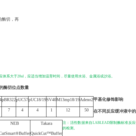
始酶切，再
应体系大于
20
ul
，应适当增加温育时间，尽量使用水浴、金属浴或沙浴。
中的酶切位点数量
甲基化修饰影响
4
pBR322
pUC57
pUC18/19
SV40
M13mp18/19
Adeno2
7
4
4
1
12
50
在不同反应缓冲液中的
注：活性数据来
自
LABLEAD
限制酶标准反应
NEB
Takara
的检测。
CutSmart®
Buffer
QuickCut™
Buffer