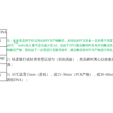
DNA
l
注：本体系适用于经过纯化的
PCR产物酶切，未纯化的PCR具备一定的离子强度，
TM
abFD
buffer加入量可适当减少至2ul。但由于DNA聚合酶同时具有外切酶活
响酶切产物，因此如下一步需进行克隆等操作，建议酶切前对PCR产物进行纯化
ug
)
2）
轻柔吸打或轻弹管壁以混匀（切勿涡旋），然后瞬时离心以收集
滴；
3）
65℃温育15min（质粒），或15~30min（PCR产物），或30~60m
l
因组DNA）；