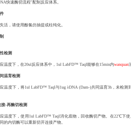
DNA快速酶切流程"配制反应体系。
件
失活，请使用酚氯仿抽提或柱纯化
。
制
性检测
应温度下，在
20ul反应体系中，1ul
LabFD™
TaqI能够在15min内
wanquan
间温育检测
应温度下，将
1ul LabFD™ TaqI与1ug λDNA (Dam-)共
连接-再酶切检测
应温度下，使用
1ul LabFD™ TaqI消化底物，回收酶切产物。在22℃下
同的内切酶可以重新切开连接产物。