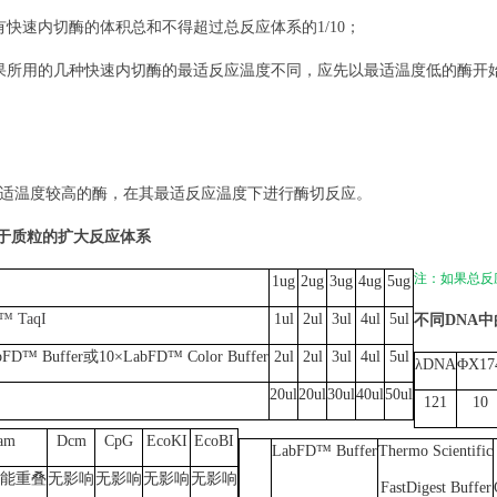
有快速内切酶的体积总和不得超过总反应体系的
1/10；
果所用的几种快速内切酶的最适反应温度不同，应先以最适温度低的酶开
适温度较高的酶，在其最适反应温度下进行酶切反应。
用于质粒的扩大反应体系
注：如果总反
1ug
2ug
3ug
4ug
5ug
™
TaqI
1ul
2ul
3ul
4ul
5ul
不同
DNA
bFD™ Buffer或10×LabFD™ Color Buffer
2ul
2ul
3ul
4ul
5ul
λDNA
ΦX17
20ul
20ul
30ul
40ul
50ul
121
10
am
Dcm
CpG
EcoKI
EcoBI
LabFD
™
Buffer
Thermo
Scient
ifi
c
能重叠
无影响
无影响
无影响
无影响
FastDigest
Buffer