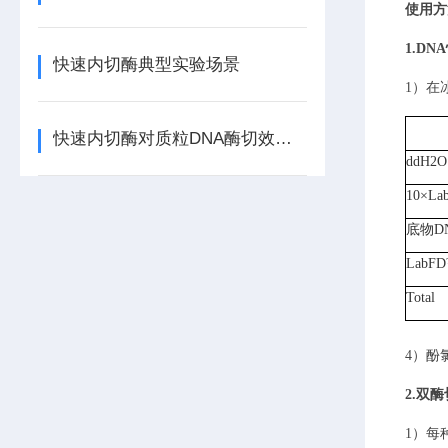
使用方
1.
DN
快速内切酶典型实验场景
1）
在
快速内切酶对质粒DNA酶切效率的影响因素
ddH2O
10×
La
底物D
LabFD
Total
4）
酚
2.
双酶
1）
每