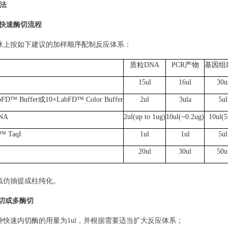
法
A快速酶切流程
冰上按如下建议的加样顺序配制反应体系：
质粒DNA
PCR产物
基因组
15
ul
16
ul
30
u
bFD
™
Buffer
或10×
LabFD
™
Color
Buffer
2
ul
3
ul
a
5
ul
NA
2
ul
(up
to
1
ug
)
10
ul
(~0.2
ug
)
10
ul
(5
™
TaqI
1
ul
1
ul
5
ul
20
ul
30
ul
50
u
氯仿抽提或柱纯化。
切或多酶切
种快速内切酶的用量为
1ul，并根据需要适当扩大反应体系；