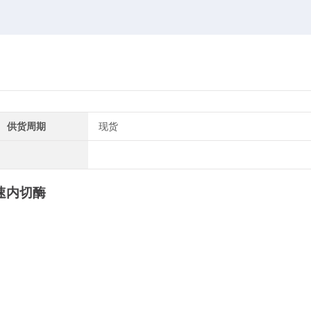
供货周期
现货
速
内切酶