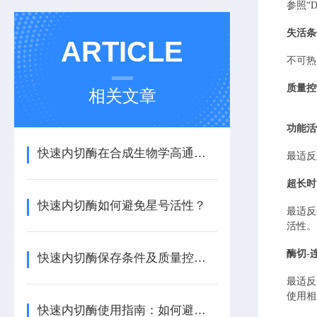
参照
“
失活条
ARTICLE
不可热
质量控
相关文章
功能活
快速内切酶在合成生物学高通量构建中的优势
最适反
超长时
快速内切酶如何避免星号活性？
最适反
活性。
酶切
-
快速内切酶保存条件及质量控制要点
最适反
使用相
快速内切酶使用指南：如何避免星状活性与提高特异性？