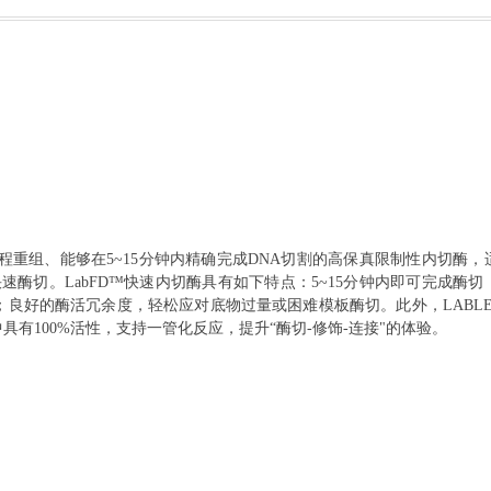
程重组
、
能够在
5~15分钟内精确完成DNA切割的
高保真
限制性内切酶
，
快速酶切
。
LabFD
™快速内切酶具有如下特点：5~15分钟内即可完成酶切
体系；良好的酶活冗余度，轻松应对底物过量或困难模板酶切。此外，
LABL
er中具有100%活性，支持一管化反应，提升“酶切-修饰-连接"的体验。