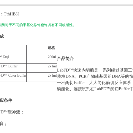
：
TthHB8I
裂酶对于不同的甲基化修饰也许具有不同敏感性。
成
规格
™
TaqI
2
00
u
l
产品简介
FD
™ Bu
ff
er
2x
1ml
LabFD
™快速内切酶是一系列经过基因工
FD
™ Color Bu
ff
er
2x
1ml
质粒
DNA
、
PCR产物或基因组DNA等的
一种酶切Buffer，大大简化酶切反应
磷酸化、连接试剂在
LabFD
™酶切Buff
应条件
FD
™缓冲液；
育；