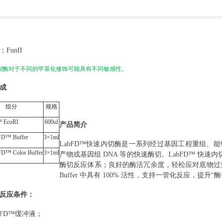
：
FunII
裂酶对于不同的甲基化修饰可能具有不同敏感性。
成
组分
规格
 EcoRI
600ul
产品简介
FD™ Buffer
3×1ml
LabFD™快速内切酶是一系列经过基因工程重组、能够在
D™ Color Buffer
3×1ml
产物或基因组 DNA 等的快速酶切。LabFD™ 快速
酶切反应体系；良好的酶活冗余度，轻松应对底物过量或
Buffer 中具有 100% 活性，支持一管化反应，提升“
反应条件：
abFD™缓冲液；