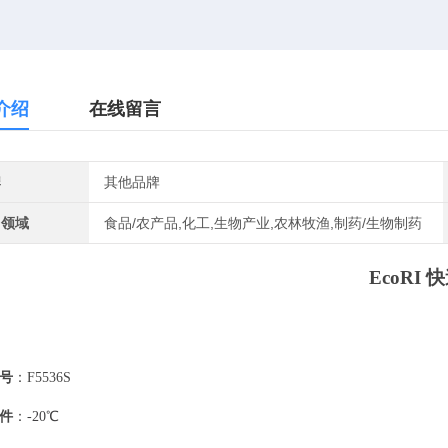
介绍
在线留言
牌
其他品牌
用领域
食品/农产品,化工,生物产业,农林牧渔,制药/生物制药
EcoRI
号
：
F5536S
件
：
-20℃