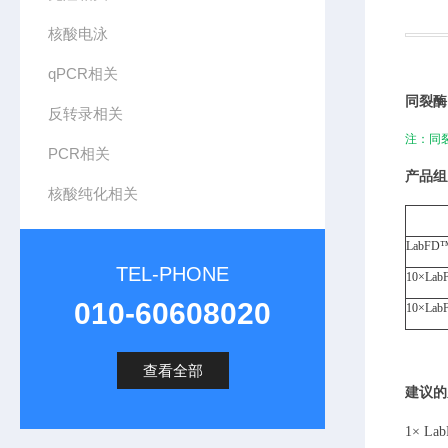
核酸电泳
qPCR相关
同裂酶
反转录相关
注：同
PCR相关
产品组
核酸纯化相关
LabFD™
TEL-PHONE
10×Lab
010-60608020
10×LabF
查看全部
建议的
1× L