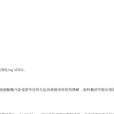
n
消化1
ug
λDNA。
其他核酸酶污
染
或星号活性引起的底物非特异性降解，延时酶切可能出现