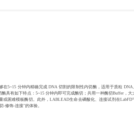
5~15 分钟内精确完成 DNA 切割的限制性内切酶，适用于质粒 DNA、
内切酶具有如下特点：5~15 分钟内即可完成酶切；共用一种酶切Buffer，
困难模板酶切。此外，LABLEAD生命去磷酸化、连接试剂在LabFD
酶切-修饰-连接"的体验。