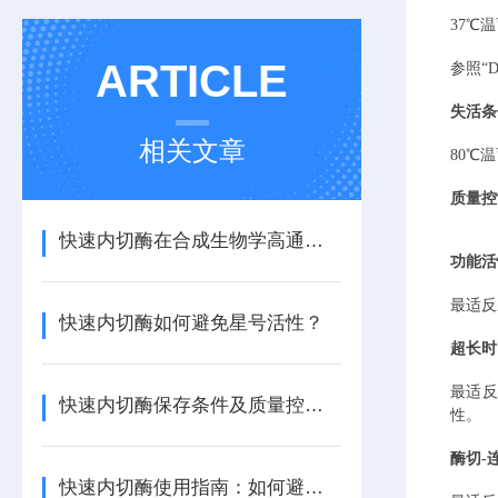
37℃
ARTICLE
参照
“
失活条
相关文章
80℃温
质量控
快速内切酶在合成生物学高通量构建中的优势
功能活
最适反
快速内切酶如何避免星号活性？
超长时
最适反
快速内切酶保存条件及质量控制要点
性。
酶切
-
快速内切酶使用指南：如何避免星状活性与提高特异性？