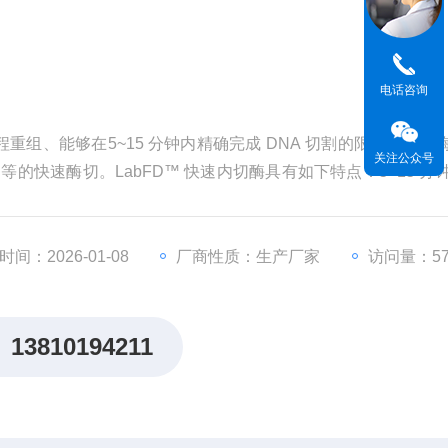
电话咨询
重组、能够在5~15 分钟内精确完成 DNA 切割的限制性内切
关注公众号
A 等的快速酶切。LabFD™ 快速内切酶具有如下特点：5~15 分
大大简化酶切反应体系；良好的酶活冗余度，轻松应对底物过量或困
间：2026-01-08
厂商性质：生产厂家
访问量：57
13810194211