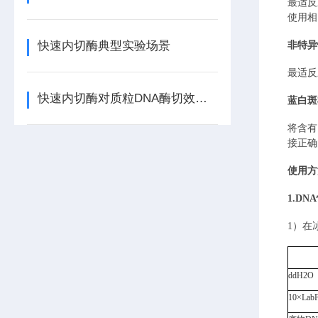
最适反
使用相
快速内切酶典型实验场景
非特异
最适反
快速内切酶对质粒DNA酶切效率的影响因素
蓝白斑
将
含有
接正确
使用方
1.D
1）
在
ddH2O
10×
Lab