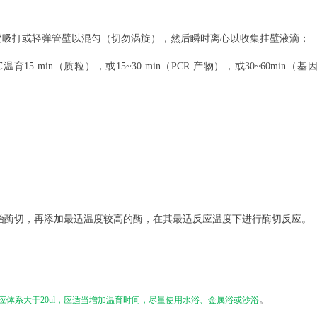
柔吸打或轻弹管壁以混匀（切勿涡旋），然后瞬时离心以收集挂壁液滴；
℃温育15 min（质粒），或15~30 min（PCR 产物），或30~60min（基
始酶切，再添加最适温度较高的酶，在其最适反应温度下进行酶切反应。
。
应体系大于
20
u
l，应适当增加温育时间，尽量使用水浴、金属浴或沙浴