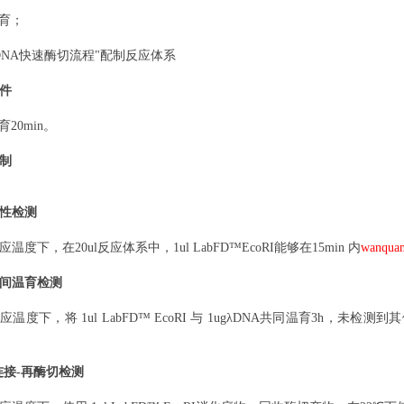
温育；
DNA快速酶切流程"配制反应体系
件
育20min。
制
性检测
应温度下，在
20
ul
反应体系中，
1
ul LabFD
™EcoRI能够在15min 内
wanqua
间温育检测
应温度下，将
1
ul LabFD
™ EcoRI 与
1ug
λDNA共同温育3h，未检测到
连接-再酶切检测