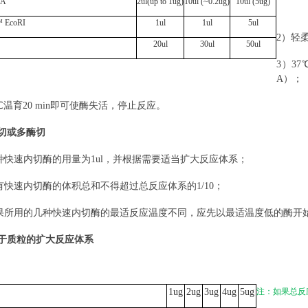
A
2ul(up to 1ug)
10
ul
(~0.2
ug
)
10
ul
(5
ug
)
 EcoRI
1
ul
1
ul
5
ul
2）
轻
20
ul
30
ul
50
ul
3）
37
A）；
0℃温育20 min即可使酶失活，停止反应。
酶切或多酶切
种快速内切酶的用量为
1ul，并根据需要适当扩大反应体系；
有快速内切酶的体积总和不得超过总反应体系的
1/10；
果所用的几种快速内切酶的最适反应温度不同，应先以最适温度低的酶开
用于质粒的扩大反应体系
1ug
2ug
3ug
4ug
5ug
注：如果总反