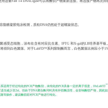
用适量Fast
T4 DNALigase可以将酶切产物重新连接
。
将连接产物再次回
用琼脂糖凝胶电泳检测，质粒DN
A
仍然处于超螺旋状态。
菌感受态细胞，涂布在含有对应抗生素、IPTG 和X-gal的LB培养基平板
将得到白色菌落。对于L
abFD
™系列限制酶而言，白色菌落比例应小
于
1
T
体系适用于经过纯化的
PCR产物酶切，未纯化的PCR具备一定的离子强度，10xLabFD
可适当减少至2ul。但由于DNA聚合酶同时具有外切酶活性，会影响酶切产物，因此
隆等操作，建议酶切前对PCR产物进行纯化。