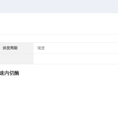
供货周期
现货
 快速内切酶