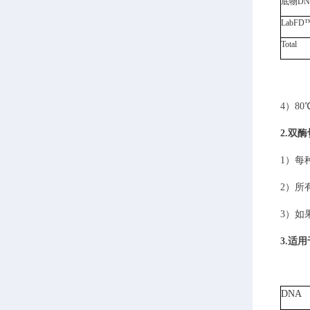
底物DN
L
abFD
™
Total
4）
8
2.双
1）
每
2）
所
3）
如
3.适
DNA