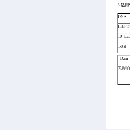
3.适
DNA
LabFD
10×La
Total
Dam
无影响