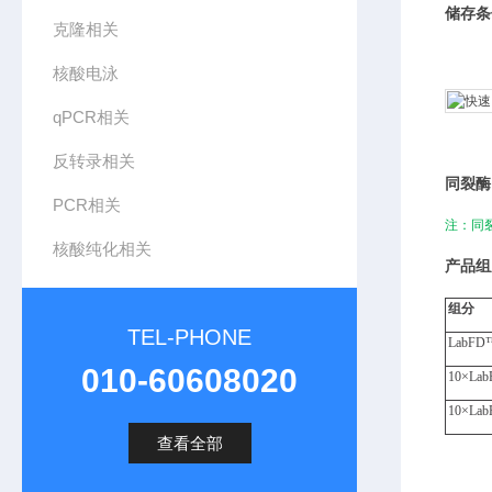
储存条
克隆相关
核酸电泳
qPCR相关
反转录相关
同裂酶
PCR相关
注：同
核酸纯化相关
产品组
组分
TEL-PHONE
LabFD
010-60608020
10×
Lab
10×
Lab
查看全部