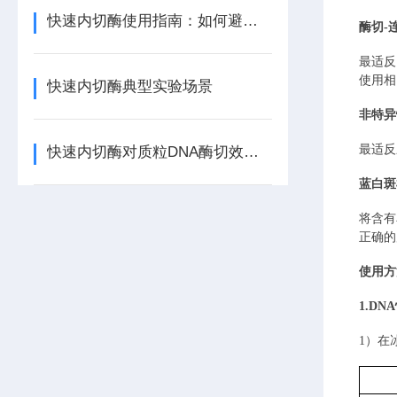
快速内切酶使用指南：如何避免星状活性与提高特异性？
酶切
-
最适反
使用相
快速内切酶典型实验场景
非特异
最适反
快速内切酶对质粒DNA酶切效率的影响因素
蓝白斑
将含有
正确的
使用方
1.
DN
1）
在