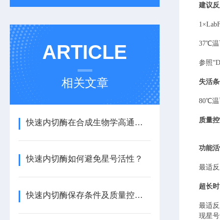
建议反
1×
Lab
37
℃温
ARTICLE
参照
“
相关文章
失活条
80℃温
质量控
快速内切酶在合成生物学高通量构建中的优势
功能活
快速内切酶如何避免星号活性？
最适反
超长时
快速内切酶保存条件及质量控制要点
最适反
现星号