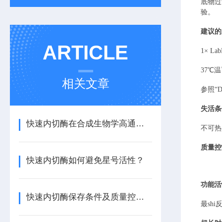
底物过
验。
建议的
ARTICLE
1× L
37℃
相关文章
参照
“
失活条
快速内切酶在合成生物学高通量构建中的优势
不可热
质量控
快速内切酶如何避免星号活性？
功能活
快速内切酶保存条件及质量控制要点
最sh