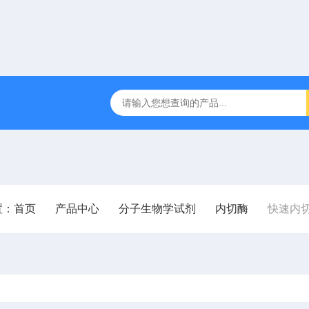
00bp DNA Marker
DNA Assembly Mix Plus无缝克隆
P0
置：
首页
产品中心
分子生物学试剂
内切酶
快速内切酶