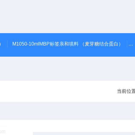
0）
M1050-10mlMBP标签亲和填料 （麦芽糖结合蛋白）
5
当前位