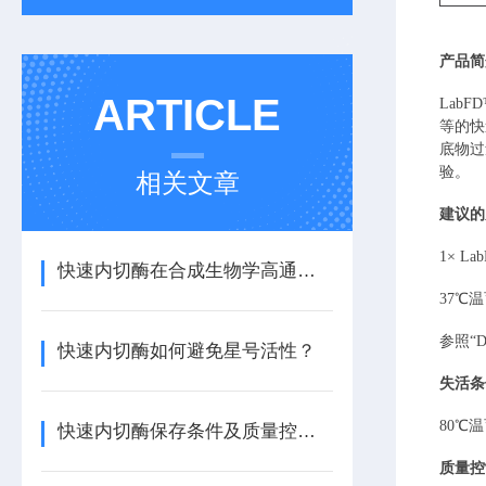
产品简
ARTICLE
Lab
等的快
底物过
验。
相关文章
建议的
1× L
快速内切酶在合成生物学高通量构建中的优势
37℃
参照
“
快速内切酶如何避免星号活性？
失活条
80℃温
快速内切酶保存条件及质量控制要点
质量控