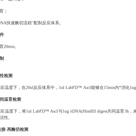
育；
DNA快速酶切流程"配制反应体系。
件
育20min
。
制
性检测
i反应温度下，在
20ul反应体系中，1ul
LabFD™
AscI能够在15min内*消化1ug
间温育检测
i反应温度下，将
1ul LabFD™ AscI与1ug λDNA(HindIII d
活性。
连接-再酶切检测