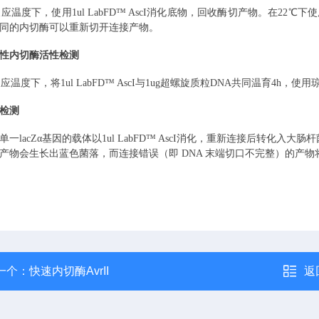
i反应温度下，使用
1ul LabFD™ AscI消化底物，回收酶切产物。在22℃下
同的内切酶可以重新切开连接产物。
性内切酶活性检测
i反应温度下，将
1ul LabFD™ AscI与1ug超螺旋质粒DNA共同温育4
检测
单一
lacZα基因的载体以1ul LabFD™ AscI消化，重新连接后转化入
产物会生长出蓝色菌落，而连接错误（即 DNA 末端切口不完整）的产物将
一个：
快速内切酶AvrII
返