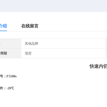
介绍
在线留言
牌
其他品牌
货周期
现货
快速
内
号
：
F5508s
件
：
-20℃