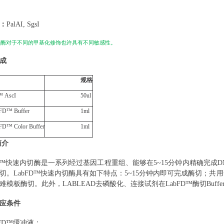
：
PalAI, SgsI
裂酶对于不同的甲基化修饰也许具有不同敏感性。
成
规格
™
Asc
I
5
0
u
l
FD
™ Bu
ff
er
1ml
FD
™ Color Bu
ff
er
1ml
简介
™快速内切酶是一系列经过基因工程重组
、
能够在
5~15分钟内精确完成
切
。
LabFD
™快速内切酶具有如下特点：5~15分钟内即可完成酶切；共用
难模板酶切。此外，
LABLEAD
去磷酸化、连接试剂在
LabFD
™酶切Buff
应条件
FD
™缓冲液；