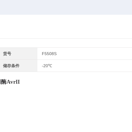
货号
F5508S
储存条件
-20℃
切酶
AvrII