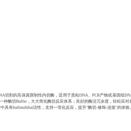
DNA切割的
高保真
限制性内切酶
，
适用于质粒
DNA
、
PCR产物或基因组DN
一种酶切Buffer，大大简化酶切反应体系；良好的酶活冗余度，轻松应对
er中具有baifenzhibai活性，支持一管化反应，提升“酶切-修饰-连接"的体验