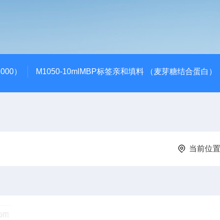
000）
M1050-10mlMBP标签亲和填料 （麦芽糖结合蛋白）
当前位