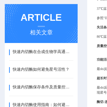
37
℃温
ARTICLE
参照
“
失活条
相关文章
80℃温
质量控
快速内切酶在合成生物学高通量构建中的优势
功能活
快速内切酶如何避免星号活性？
最sh
超长时
快速内切酶保存条件及质量控制要点
最sh
现星号
酶切
-
快速内切酶使用指南：如何避免星状活性与提高特异性？