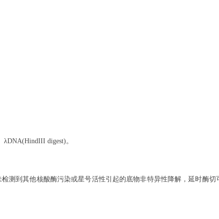
λDNA(HindIII digest)
。
igest共同温育3h，未检测到其他核酸酶污染或星号活性引起的底物非特异性降解，延时酶