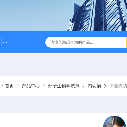
500bp DNA Marker
DNA Assembly Mix Plus无缝克隆
置：
首页
产品中心
分子生物学试剂
内切酶
快速内切酶