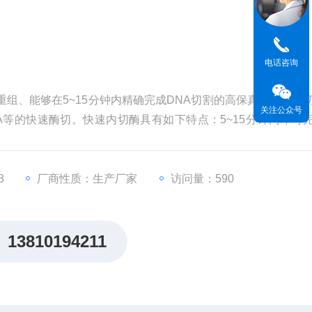
电话咨询
程重组、能够在5~15分钟内精确完成DNA切割的高保真限制性内
关注公众号
NA等的快速酶切。快速内切酶具有如下特点：5~15分钟内即可
切反应体系；良好的酶活冗余度，轻松应对底物过量或困难模板酶切
8
厂商性质：生产厂家
访问量：590
13810194211