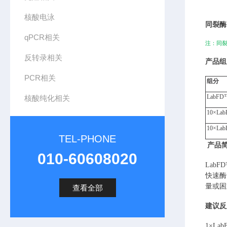
核酸电泳
同裂酶
qPCR相关
注：同
反转录相关
产品组
PCR相关
组分
LabFD
核酸纯化相关
10×
Lab
10×
Lab
TEL-PHONE
产品
010-60608020
LabFD
快速酶
量或困
查看全部
建议反
1×
Lab