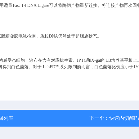
使用适量Fast T4 DNA Ligase可以将酶切产物重新连接。将连接产物再次
h，使用琼脂糖凝胶电泳检测，质粒DNA仍然处于超螺旋状态。
大肠杆菌感受态细胞，涂布在含有对应抗生素、IPTG和X-gal的LB培养基平板
得到白色菌落。对于 LabFD™系列限制酶而言，白色菌落比例应小于1
回列表
下一个：
快速内切酶Pa