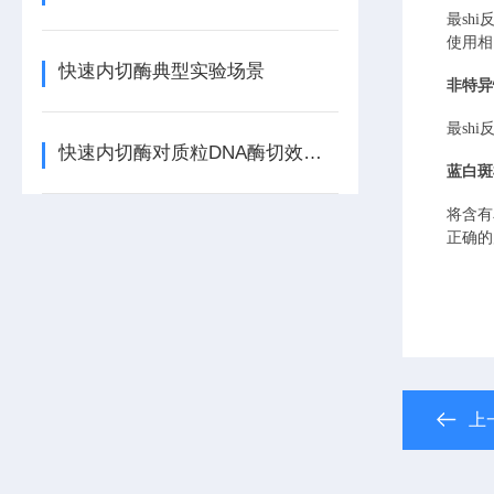
最sh
使用相
快速内切酶典型实验场景
非特异
最sh
快速内切酶对质粒DNA酶切效率的影响因素
蓝白斑
将含有
正确的
上