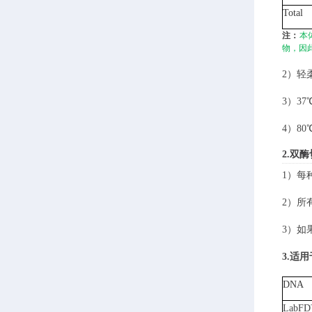
Total
注：
本
物，因
2
）
轻
3）37
4）8
2.
双酶
1）
每
2）
所
3）
如
3.适
DNA
LabFD