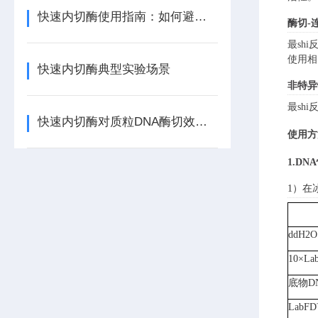
快速内切酶使用指南：如何避免星状活性与提高特异性？
酶切
-
最sh
使用相
快速内切酶典型实验场景
非特异
最sh
快速内切酶对质粒DNA酶切效率的影响因素
使用方
1.
DN
1）在
ddH2O
10×
La
底物D
LabFD