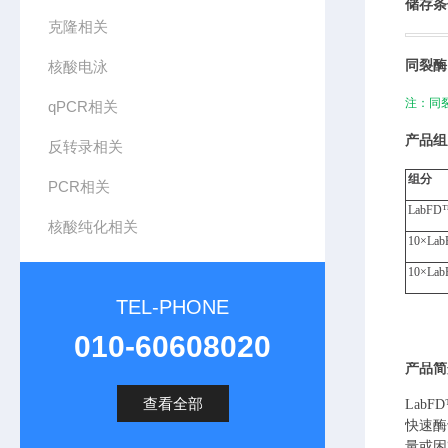
储存条
克隆相关
核酸电泳
同裂酶
注：同
qPCR相关
产品组
反转录相关
组分
PCR相关
LabFD
核酸纯化相关
10×
Lab
10×
Lab
TEL-PHONE
010-60608020
产品简
查看全部
LabFD
快速酶
量或困