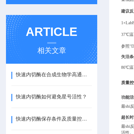
建议反
1
×
Lab
ARTICLE
37
℃温
参照
“
相关文章
失活条
80
℃温
快速内切酶在合成生物学高通量构建中的优势
质量控
快速内切酶如何避免星号活性？
功能活
最sh
超长时
快速内切酶保存条件及质量控制要点
最sh
活性。