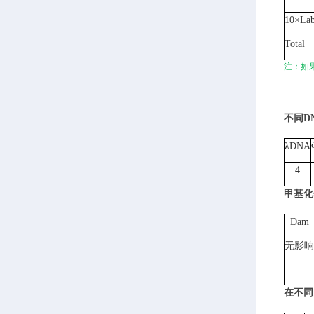
10×La
Total
注：如
不同
D
λDNA
4
甲基化
Dam
无影响
在不同