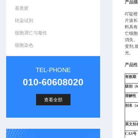
产品描
基质胶
吖啶橙
转染试剂
片波长
料具有
细胞凋亡与毒性
亡细胞
消失。
细胞染色
变剂,
光。
产品性
TEL-PHONE
有效期（te
010-60608020
级别（le
溶解性（S
查看全部
别名（
a
英文别名（
CAS号