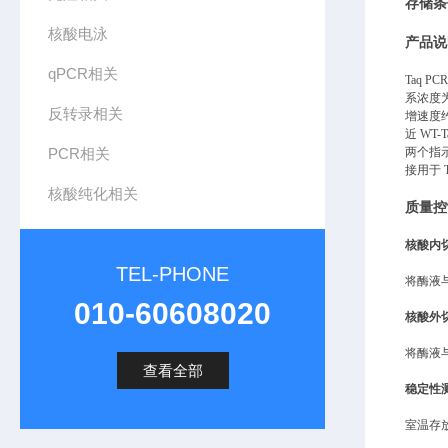
存储条
核酸电泳
产品说
qPCR相关
Taq 
系浓度为 
反转录相关
增速度约
近 WT
PCR相关
两个指示
接用于 
核酸纯化相关
质量控
核酸内
TEL-PHONE
将酶液与
010-60608020
核酸外
将酶液与
查看全部
稳定性
室温存