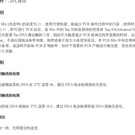
件
：-20℃保存
明
PCR Mix (含染料) 的浓度为 2×，使用方便快捷，能减少 PCR 操作过程中的污染，使用时
1×，即可进行 PCR 反应。该 Mix 中的 Taq 为筛选获得的突变体 Taq-AS(Advanced
为普通 Taq DNA 聚合酶的 3 倍，因此可大幅度减少 PCR 延伸过程所需要的时间，
-Taq，不易出现电泳条带弥散、拖带或者片段大小改变等状况。本 PCR Mix 中包含两种染
条带。该染料不影响 PCR 扩增效率，但对于需要对 PCR 产物进行吸光度、荧光等光学
T/A 克隆。
制
切酶残留检测
超螺旋质粒 DNA 在 37℃ 温育 4h，通过 DNA 电泳检测质粒无变化。
切酶残留检测
双链 DNA 底物在 37℃ 温育 16 h，通过 DNA 电泳检测双链 DNA 底物无变化。
测试
放一周，无明显活性改变。