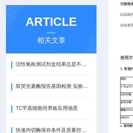
功能检
以拟南芥
ARTICLE
目的条
相关文章
使用方
活性氧检测试剂盒结果总是不理想？效率问题排查
1.
常规P
试剂
双荧光素酶报告基因检测 实验常见问题与解答
2×Taq PC
正向引物（
反向引物
TC平底细胞培养板应用场景
模板
DNA
ddH
2
O
a.
需溶解
快速内切酶保存条件及质量控制要点