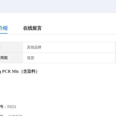
介绍
在线留言
牌
其他品牌
货周期
现货
q PCR Mix
（含染料）
号
：T0211