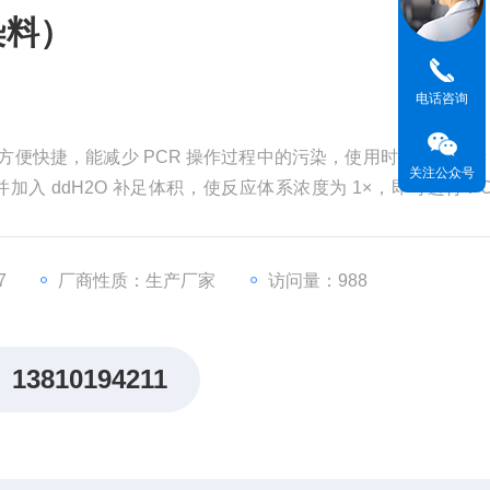
含染料）
电话咨询
×，使用方便快捷，能减少 PCR 操作过程中的污染，使用时只需取适量 2
关注公众号
，并加入 ddH2O 补足体积，使反应体系浓度为 1×，即可进行 PC
AS(Advanced Strong) DNA Polymerase，能够高效扩增 ≤5
7
厂商性质：生产厂家
访问量：988
13810194211