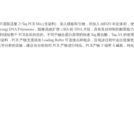
只需取适量 2×Taq PCR Mix (含染料)，加入模板和引物，并加入 ddH2O 补足体积，
 Strong) DNA Polymerase，能够高效扩增 ≤5Kb 的 DNA 片段，具有良好抑制剂耐受
达到缩短整个 PCR反应的目的。不同于融合蛋白原理的快速 Taq 聚合酶，Taq-AS 的使
料，PCR 产物无需添加 Loading Buffer 可直接点样电泳，且电泳过程中会出现紫
分析的实验，建议在分析前对 PCR 产物进行纯化。PCR产物 3' 端带 A 碱基，纯