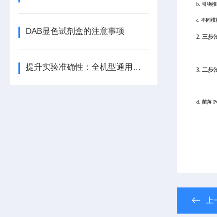
b.
引物推
c.
不同模板
DAB显色试剂盒的注意事项
2.
三步法
提升实验准确性：全机型通用荧光定量试剂的选择技巧
3.
二步法
d. 菌落
上