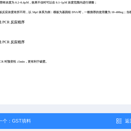
荐终浓度为 0.2~0.4μM，效果不佳时可以在 0.1~1μM 浓度范围内进行调整；
反应浓度有所不同，以 50μl 体系为例：模板为基因组 DNA 时，一般推荐的使用量为 10~400ng；当模
 PCR 反应程序
 PCR 反应程序
 PCR 时预变性 ≥5min，更有利于破壁。
一个：
GST填料
返