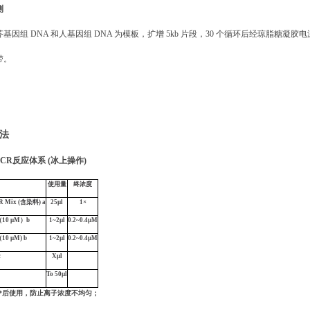
测
基因组 DNA 和人基因组 DNA 为模板，扩增 5kb 片段，30 个循环后经琼脂糖凝胶
带。
法
CR反应体系 (冰上操作)
使用量
终浓度
R Mix (
含染料
)
a
25μl
1×
10 μM）
b
1~2μl
0.2~0.4μM
（
10 μM
)
b
1~2μl
0.2~0.4μM
c
Xμl
To 50μl
*后使用，防止离子浓度不均匀；