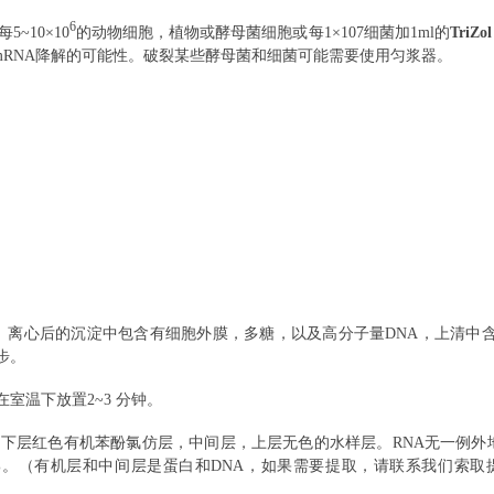
6
5~10×
10
的动物细胞，植物或酵母菌细胞或每1×107细菌加1ml的
TriZo
加mRNA降解的可能性。破裂某些酵母菌和细菌可能需要使用匀浆器。
。离心后的沉淀中包含有细胞外膜，多糖，以及高分子量
DNA，上清中含
步。
在室温下放置2~3 分钟。
分成三层：下层红色有机苯酚氯仿层，中间层，上层无色的水样层。RNA无一例外
-60%。（有机层和中间层是蛋白和DNA，如果需要提取，请联系我们索取