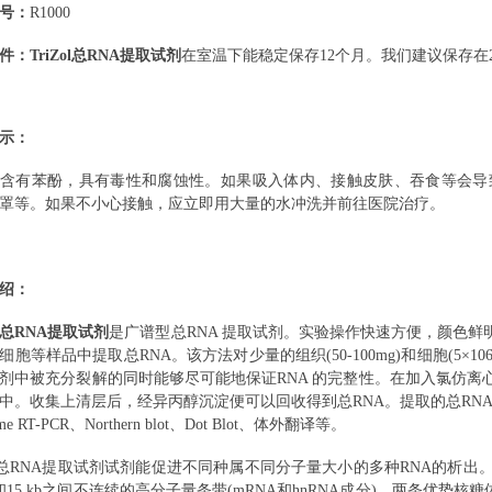
号：
R1000
件：
TriZol总RNA提取试剂
在室温下能稳定保存12个月。
我们建议保存在
示：
中含有苯酚，具有毒性和腐蚀性。如果吸入体内、接触皮肤、吞食等会导
罩等。如果不小心接触，应立即用大量的水冲洗并前往医院治疗。
绍：
ol 总RNA提取试剂
是广谱型总RNA 提取试剂。实验操作快速方便，颜色
细胞等样品中提取总RNA。该方法对少量的组织(50-100mg)和细胞(5×106
剂中被充分裂解的同时能够尽可能地保证RNA 的完整性。在加入氯仿离
中。收集上清层后，经异丙醇沉淀便可以回收得到总RNA。提取的总RNA
time RT-PCR、Northern blot、Dot Blot、体外翻译等。
Zol总RNA提取试剂试剂能促进不同种属不同分子量大小的多种RNA的
和15 kb之间不连续的高分子量条带(mRNA和hnRNA成分)，两条优势核糖体~5 kb(