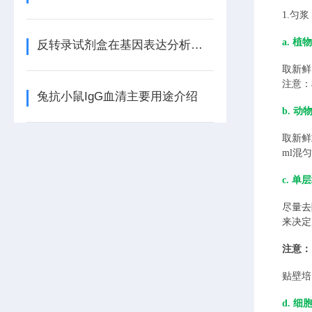
1.匀浆
a. 植
反转录试剂盒在基因表达分析中的应用
取新鲜
注意：
兔抗小鼠IgG血清主要用途介绍
b. 动
取新鲜
ml混
c. 
尽量去
来决定
注意：
贴壁培
d. 细