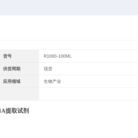
货号
R1000-100ML
供货周期
现货
应用领域
生物产业
总RNA提取试剂