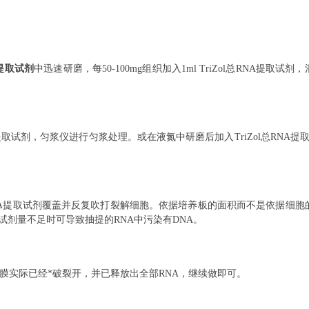
NA提取试剂
中迅速研磨，每50-100mg组织加入1ml TriZol总RNA提取试剂
总RNA提取试剂，匀浆仪进行匀浆处理。或在液氮中研磨后加入TriZol总RNA提
Zol总RNA提取试剂覆盖并反复吹打裂解细胞。依据培养板的面积而不是依据细胞
NA提取试剂量不足时可导致抽提的RNA中污染有DNA。
膜实际已经*破裂开，并已释放出全部
RNA，继续做即可。