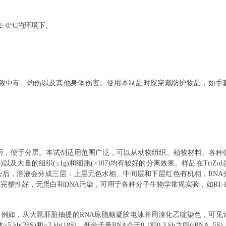
2~8°C的环境下。
致中毒、灼伤以及其他身体伤害。使用本制品时应穿戴防护物品，如手
鲜明，便于分层。本试剂适用范围广泛，可以从动物组织、植物材料、各种
)以及大量的组织(≥1g)和细胞(>107)均有较好的分离效果。样品在TriZol
心后，溶液会分成三层：上层无色水相、中间层和下层红色有机相，RNA
完整性好，无蛋白和DNA污染，可用于各种分子生物学常规实验，如RT-P
析出。例如，从大鼠肝脏抽提的RNA琼脂糖凝胶电泳并用溴化乙啶染色，可见
28S)和~2 kb(18S)，低分子量RNA介于0.1和0.3 kb之间(tRNA, 5S