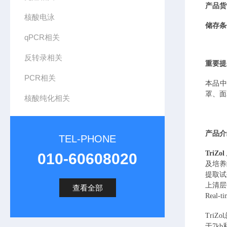
产品货
核酸电泳
储存条
qPCR相关
反转录相关
重要提
PCR相关
本品
罩、面
核酸纯化相关
产品介
TEL-PHONE
TriZ
010-60608020
及培养
提取试
上清层
查看全部
Real-
Tri
于7kb