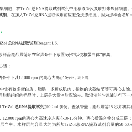
集细胞。在
TriZol总RNA提取试剂试剂中用移液管反复吹打来裂解细胞。每
试剂
。在加入TriZol总RNA提取试剂前应避免洗涤细胞，因为那样会增
液：
riZol 总RNA提取试剂
Reagent LS。
浆样品剧烈震荡后在室温条件下放置
5分钟以使核蛋白体*解离。
选步骤：
的条件下以12,000 rpm 的离心力
离心10分钟，取上清。
中含有较多蛋白质，脂肪，多糖或肌肉，植物的块茎结节等可离心去除
理脂肪组织的样品时，上层是大量油脂应除去。取澄清的匀浆液进行下一
l
TriZol 总RNA提取试剂
加0.2ml 氯仿。盖紧管盖，剧烈震荡15 秒并将其
°C 12,000 rpm的离心力高速冷冻离心10-15分钟。离心后混合物
层当中。水样层的容量大约为所加TriZol总RNA提取试剂容量的50