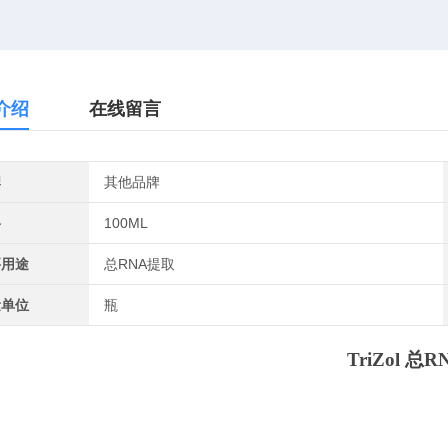
介绍
在线留言
牌
其他品牌
格
100ML
要用途
总RNA提取
量单位
瓶
TriZol 