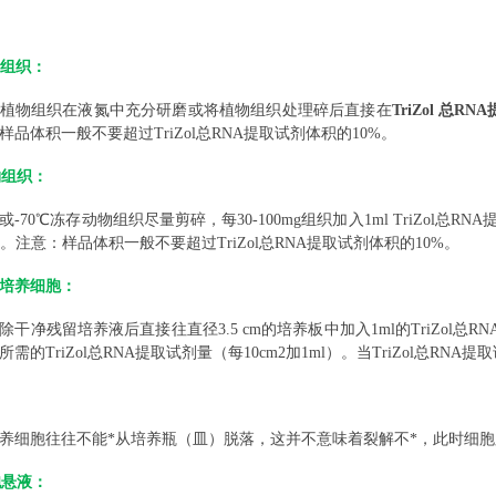
物组织：
植物组织在液氮中充分研磨或将植物组织处理碎后直接在
TriZol 总R
样品体积一般不要超过TriZol总RNA提取试剂体积的10%。
物组织：
或
-70℃冻存动物组织尽量剪碎，每30-100mg组织加入1ml TriZol
匀。注意：样品体积一般不要超过TriZol总RNA提取试剂体积的10%。
单层培养细胞：
除干净残留培养液后直接往直径
3.5 cm的培养板中加入1ml的Tri
所需的TriZol总RNA提取试剂量（每10cm2加1ml）。当TriZol总R
养细胞往往不能*从培养瓶（皿）脱落，这并不意味着裂解不*，此时细胞
胞悬液：