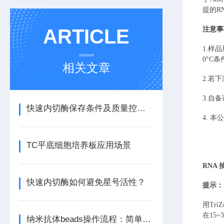
提的R
ARTICLE
注意事
1.
样品
0°C
相关文章
2.若下
3.
自备
快速内切酶保存条件及质量控制要点
4. 本
TC平底细胞培养板应用场景
RNA
快速内切酶如何避免星号活性？
提示：
用
Tr
在15
纳米抗体beads操作流程：简单高效一步到位