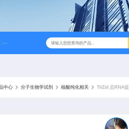
500bp DNA Marker
DNA Assembly Mix Plus无缝克隆
品中心
分子生物学试剂
核酸纯化相关
TriZol 总RN