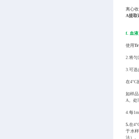
离心收
A提取
f. 血
使用
T
2.
将匀
3.可
在
4°C
如样品
A。处
4.
每
1m
5.
在
4
于水样
法）。