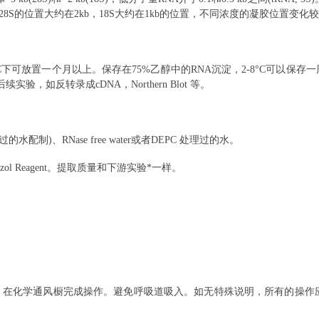
，28S的位置大约在2kb，18S大约在1kb的位置，不同浓度的凝胶位置变化
C下可放置一个月以上。保存在75%乙醇中的RNA沉淀，2-8°C可以保存一
，如反转录成cDNA，Northern Blot 等。
水配制)、RNase free water或者DEPC 处理过的水。
Trizol Reagent。提取质量和下游实验*一样。
和衣服。在化学通风橱完成操作。避免呼吸道吸入。如无特殊说明，所有的操作