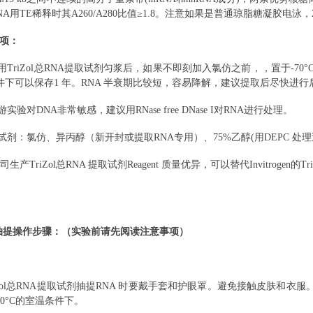
NA用TE稀释时其A260/A280比值≥1.8。注意如果是普通琼脂糖凝胶电泳
项：
用
TriZol总RNA提取试剂匀浆后，如果不即刻加入氯仿之前，，置于-70°
条件下可以保存1 年。RNA 半衰期比较短，容易降解，建议提取后尽快进行后续实验
游实验对DNA非常敏感，建议用RNase free DNase I对RNA进行处理。
试剂：氯仿、异丙醇（
新开封或提取
RNA专用）、75%乙醇(用DEPC 处理过的
公司生产TriZol总RNA 提取试剂Reagent 质量优异，可以替代Invitrogen的
 抽提操作步骤：（实验前请先阅读注意事项）
iZol总RNA提取试剂抽提RNA 时要戴手套和护眼罩。避免接触皮肤
~30°C的室温条件下。