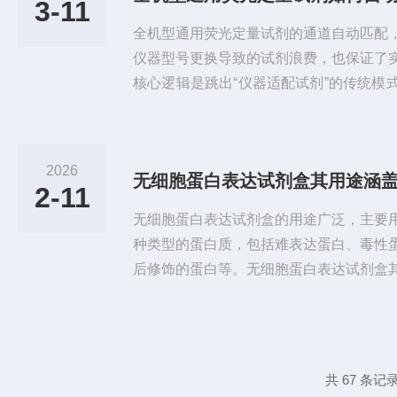
3-11
年，其中荧光探针需严格避光存放，...
全机型通用荧光定量试剂的通道自动匹配
仪器型号更换导致的试剂浪费，也保证了
核心逻辑是跳出“仪器适配试剂”的传统模
化校准，实现“一试剂适配全机型”。随着
一步打破仪器壁垒，推动荧光定量PCR
通道差异的困境市面上的荧光定量PCR
2026
无细胞蛋白表达试剂盒其用途涵
配置上各有千秋。有的仪器支持四通道检
2-11
对于同一荧光素的激发和检测波...
无细胞蛋白表达试剂盒的用途广泛，主要
种类型的蛋白质，包括难表达蛋白、毒性
后修饰的蛋白等。无细胞蛋白表达试剂盒
质功能研究：通过快速合成目标蛋白质，
为蛋白质工程、突变研究和酶筛选等领域
制备：无细胞蛋白表达技术能够快速、大
药物，缩短生产周期，降低成本。疫苗研
共 67 条记录
可以加速疫苗的研发过程，例如通过...