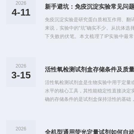
2026
新手避坑：免疫沉淀实验常见问
4-11
免疫沉淀实验是研究蛋白质相互作用、翻
来说，实验中的“坑”确实不少。从抗体选
下失败的伏笔。本文梳理了IP实验中最
策，助你快速上手、少走弯路。一、无信
果之一，可能原因包括：1.抗体不适用I
淀。WB抗体识别的是变性蛋白的线性表
2026
活性氧检测试剂盒存储条件及质
位。购买前务必确认说明书标明“IP”或“IF
3-15
质是富集，如果...
活性氧检测试剂盒是生物实验中用于定量
水平的核心工具，其性能稳定性直接决定
确的存储条件的是试剂盒保持活性的基础
误差、确保数据可信的关键，二者相辅相
件，是维持试剂盒活性的前提。活性氧检
针、缓冲液及阳性对照等，这类试剂对温
2026
生降解或失效。多数试剂盒需在-20℃