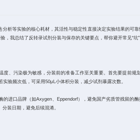
因表达分析等实验的核心耗材，其活性与稳定性直接决定实验结果的可
经验，我总结了反转录试剂分装与保存的关键要点，帮你避开常见“坑”
度、污染极为敏感，分装前的准备工作至关重要。首先要提前规划用
融；若实验频次低，可采用50μL小体积分装，减少试剂暴露次数。
口品牌（如Axygen、Eppendorf），避免国产劣质管残
、分装日期，避免后续混淆。