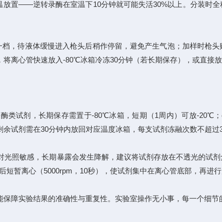
放置——逆转录酶在室温下10分钟就可能失活30%以上。分装时
档，待液体缓慢进入枪头后稍作停留，避免产生气泡；加样时枪头
离心管快速放入-80℃冰箱冷冻30分钟（若长期保存），或直接放
试剂，长期保存需置于-80℃冰箱，短期（1周内）可放-20℃；d
余试剂需在30分钟内放回对应温度冰箱，每支试剂冻融次数不超过
对光照敏感，长期暴露会发生降解，建议将试剂存放在不透光的试剂
短暂离心（5000rpm，10秒），使试剂集中在离心管底部，再进
保障实验结果的准确性与重复性。实验室操作无小事，每一个细节