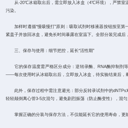
从-20℃冰箱取出后，需立即放入冰盒（4℃环境），严禁室温
污染。
加样时遵循“慢吸慢打”原则：吸取试剂时移液器按钮按至第一
紧盖子并放回冰盒，避免长时间暴露在室温下。全部分装完成后，将
三、保存与使用：细节把控，延长“活性期”
它的保存温度需严格区分成分：逆转录酶、RNA酶抑制剂等酶类
——每次使用时从冰箱取出后，立即放入冰盒，待实验结束后，剩
此外，保存过程中需注意避光：部分反转录试剂中的dNTPs
轻轻颠倒离心管3-5次混匀，避免剧烈振荡（防止酶变性），混匀后
掌握正确的分装与保存方法，不仅能延长它的使用寿命，更能