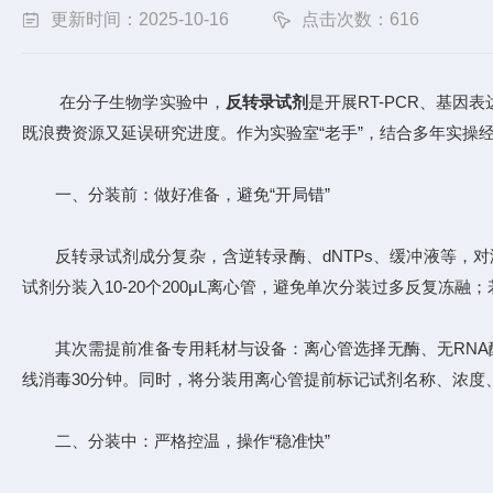
更新时间：2025-10-16
点击次数：616
在分子生物学实验中，
反转录试剂
是开展RT-PCR、基
既浪费资源又延误研究进度。作为实验室“老手”，结合多年实操
一、分装前：做好准备，避免“开局错”
反转录试剂成分复杂，含逆转录酶、dNTPs、缓冲液等，对温
试剂分装入10-20个200μL离心管，避免单次分装过多反复冻
其次需提前准备专用耗材与设备：离心管选择无酶、无RNA酶的进
线消毒30分钟。同时，将分装用离心管提前标记试剂名称、浓度
二、分装中：严格控温，操作“稳准快”