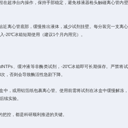
全程在超净台内操作，保持手部稳定，避免移液器枪头触碰离心管内
贴近离心管底部，缓慢推出液体，减少试剂挂壁。每分装完一支离心
入-20℃冰箱短期使用（建议1个月内用完）。
NTPs、缓冲液等非酶类试剂，-20℃冰箱即可长期保存。严禁将
3次，否则会导致酶活性急剧下降。
盒中，或用铝箔纸包裹离心管。使用前需将试剂在冰盒中缓慢解冻
行后续实验。
的把控，都是科研顺利推进的关键。